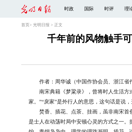
时政
国际
时评
理
首页
>
光明日报
>
正文
千年前的风物触手可
作者：周华诚（中国作协会员、浙江省作
南宋典籍《梦粱录》，曾将时人生活方式
家。”“戾家”是外行人的意思，这句话是说
焚香、插花、点茶、挂画，虽非南宋首创
是士人在动荡时局中安顿心灵的方式之一。
炉，青烟袅袅中，理学的理路渐明。插花，讲