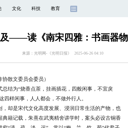
论
文化
科技
教育
及——读《南宋四雅：书画器物
来源：
光明网-《光明日报》
2025-06-26 04:10
协散文委员会委员）
总结为“烧香点茶，挂画插花，四般闲事，不宜戾
，这四样闲事，人人都会，不做外行人。
，却是宋代文化高度发展、浸润日常生活的产物，也
据典籍记载，朱熹在武夷精舍讲学时，案头必设古铜香
究“清、疏、淡、远”，常以“梅、兰、竹、菊”代君子。