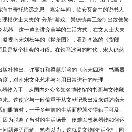
山雾海中寄托悠远之思。嘉定年间，临安瓦舍中的说书人
出现模仿士大夫的“分茶”游戏。景德镇窑工烧制出纹饰繁
瓷花器。这一整套讲究美学的生活方式，在文人士大夫
们凝视南宋刘松年的《撵茶图》，看到李嵩的《货郎
，而且是整个社会的习俗。在铁马冰河的时代，宋人仍然
版社推出、许丽虹和梁慧所著的《南宋四雅：书画器
角度，对南宋文化艺术与习用日常进行的梳理。
器物入手，从国内外众多知名博物馆的书画与文物藏
道来。这使它与一般偏重于从文献记录出发来讲述南宋
我们眼前时，一千多年前的生活面貌就变得触手可及。
因为脱离了当时的生活场景，便难以想象器物如何运
一问题迎刃而解。笔者以为，这就是文物的“活化”，同