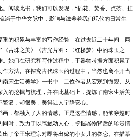
化。阅读此书，我们可以发现，“插花、焚香、点茶、挂
也流淌于中华文脉中，影响与滋养着我们现代的日常生
重的积累与丰富的写作经验。在过去近二十年间，两
了《古珠之美》《吉光片羽：〈红楼梦〉中的珠玉之
作。她们在研究和写作过程中，于器物考据方面积累了
创作方法。在探究古代珠玉的过程中，当然也离不开当
的南宋生活美学》一书中，二位作者从宏观到微观、从
深入的挖掘与梳理，并在此基础上，提炼了南宋生活美
不繁复，却很美，美得让人宁静安心。
画，都融入了人的情感。正是这些情感，能够穿越时
的同时，致力于以笔触动人心，挖掘器物背后的珍贵情
读出了帝王宋理宗对即将出嫁的小女儿的眷恋。在描摹