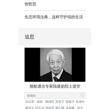
智哲思
生态环境法典，这样守护咱的生活
追思
舰船通信专家陆建勋院士逝世
沈之荃
崔崑
顾诵芬
苏哲子
陈毓川
吴咸中
戴汝为
刘玉清
李幼平
魏正耀
吴德馨
孙玉