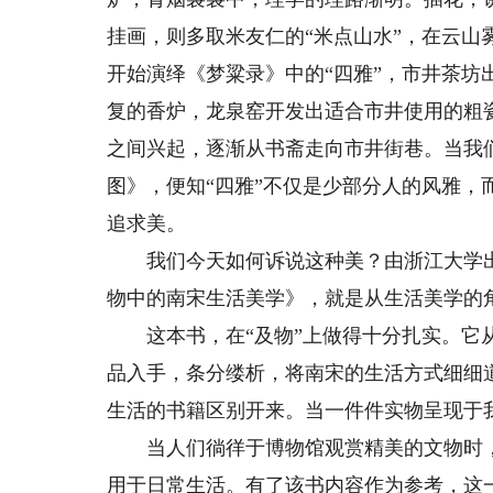
挂画，则多取米友仁的“米点山水”，在云
开始演绎《梦粱录》中的“四雅”，市井茶坊
复的香炉，龙泉窑开发出适合市井使用的粗
之间兴起，逐渐从书斋走向市井街巷。当我
图》，便知“四雅”不仅是少部分人的风雅
追求美。
我们今天如何诉说这种美？由浙江大学出
物中的南宋生活美学》，就是从生活美学的
这本书，在“及物”上做得十分扎实。它从
品入手，条分缕析，将南宋的生活方式细细
生活的书籍区别开来。当一件件实物呈现于
当人们徜徉于博物馆观赏精美的文物时，
用于日常生活。有了该书内容作为参考，这