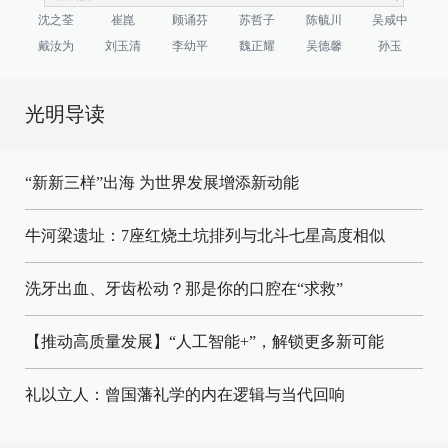
沈之荃
崔崑
顾诵芬
苏哲子
陈毓川
吴咸中
戴汝为
刘玉清
李幼平
魏正耀
吴德馨
孙玉
光明导读
“新新三样”出海 为世界发展增添新动能
牛河梁遗址：7座红烧土坑排列与北斗七星高度相似
洗牙出血、牙齿松动？那是你的口腔在“求救”
【推动高质量发展】“人工智能+”，解锁更多新可能
礼以立人：曾国藩礼学的内在逻辑与当代回响