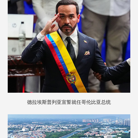
德拉埃斯普列亚宣誓就任哥伦比亚总统