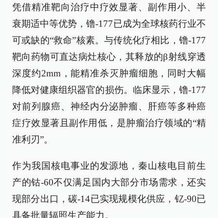
凭借精准靶向治疗中疗效显著、副作用小、半
衰期适中等优势，镥-177已成为全球核药行业不
可或缺的“救命”核素。与传统化疗相比，镥-177
靶向药物可直达病灶核心，其释放的β射线穿透
深度约2mm，能精准杀灭肿瘤细胞，同时大幅
降低对健康组织器官的损伤。临床显示，镥-177
对前列腺癌、神经内分泌肿瘤、肝癌等多种癌
症疗效显著且副作用低，是肿瘤治疗领域的“精
准利刃”。
作为我国核电事业的发源地，秦山核电目前生
产的钴-60不仅满足国内大部分市场需求，还实
现部分出口，碳-14已实现规模化供应，钇-90已
具备批量辐照生产能力。