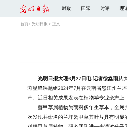
时政
国际
时评
理
首页
>
光明日报
>
正文
光明日报大理6月27日电 记者徐鑫雨
从
蒋显锋课题组2024年7月在云南省怒江州
草。近日相关成果发表在植物学专业杂志上
蟹甲草属植物为菊科多年生草本，全属共有
次发现并命名的兰坪蟹甲草其叶片具有明显
科蟹甲草属植物。研究团队进一步通过分子