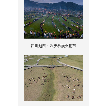
四川越西：欢庆彝族火把节