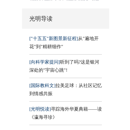
光明导读
["十五五"新图景新征程]
从"遍地开
花"到"精耕细作"
[向科学家提问]
听到了吗?这是银河
深处的"宇宙心跳"!
[国际教科文]
拉美足球：从社区记忆
到情感共振
[光明悦读]
寻踪海外华夏典籍——读
《瀛海寻珍》