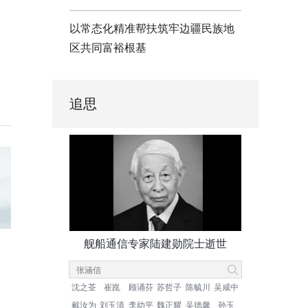
以常态化精准帮扶筑牢边疆民族地
区共同富裕根基
追思
舰船通信专家陆建勋院士逝世
沈之荃
崔崑
顾诵芬
苏哲子
陈毓川
吴咸中
戴汝为
刘玉清
李幼平
魏正耀
吴德馨
孙玉