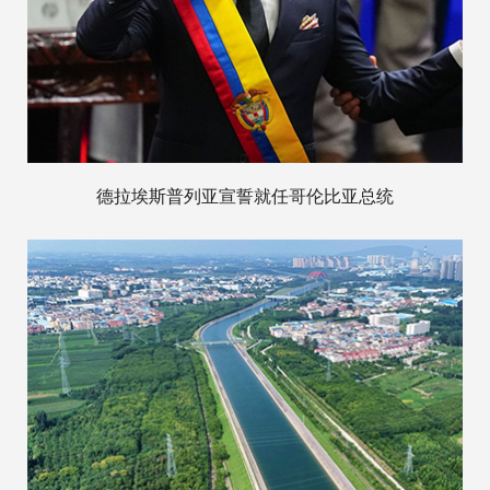
德拉埃斯普列亚宣誓就任哥伦比亚总统