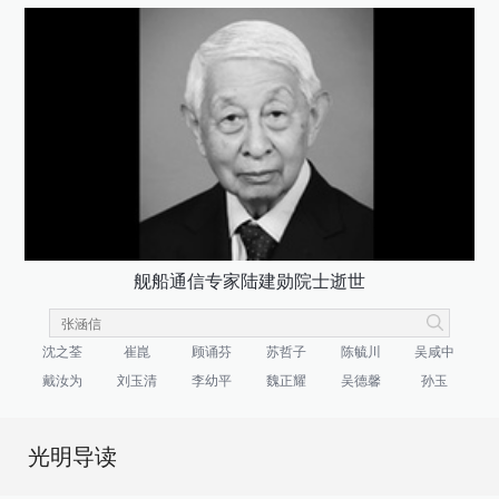
舰船通信专家陆建勋院士逝世
沈之荃
崔崑
顾诵芬
苏哲子
陈毓川
吴咸中
戴汝为
刘玉清
李幼平
魏正耀
吴德馨
孙玉
光明导读