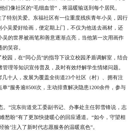
他们像社区的“毛细血管”，将温暖输送到每个居民。
注了特别关爱。东福社区有一位重度残疾青年小吴，因行
解到小吴爱好绘画，便定期上门，不仅为他送去画材，还
小吴的世界被画笔和善意逐渐点亮，当他第一次用画作
违的笑容。
校园，在“同心员”的指导下设立校园矛盾调解室，结合
绪管理等知识宣传普及，及时有效纾解学生情绪问题。
几十人，发展为覆盖全街道23个社区（村）、拥有注
单”服务逾8500次，主动排查解决隐患1200余件，参与
态。”浣东街道党工委副书记、办事处主任郭雪锋说，志
难愁盼”有了更加快捷暖心的回应通道。“如今，守望相
经验’注入了新时代志愿服务的温暖底色”。