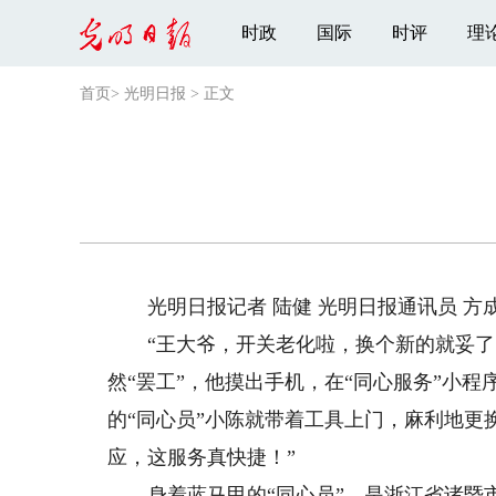
时政
国际
时评
理
首页
>
光明日报
>
正文
光明日报记者 陆健 光明日报通讯员 方
“王大爷，开关老化啦，换个新的就妥了！
然“罢工”，他摸出手机，在“同心服务”小
的“同心员”小陈就带着工具上门，麻利地更
应，这服务真快捷！”
身着蓝马甲的“同心员”，是浙江省诸暨市