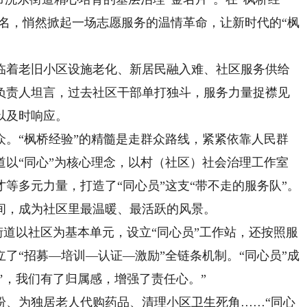
为名，悄然掀起一场志愿服务的温情革命，让新时代的“枫
着老旧小区设施老化、新居民融入难、社区服务供给
负责人坦言，过去社区干部单打独斗，服务力量捉襟见
以及时响应。
“枫桥经验”的精髓是走群众路线，紧紧依靠人民群
道以“同心”为核心理念，以村（社区）社会治理工作室
等多元力量，打造了“同心员”这支“带不走的服务队”。
间，成为社区里最温暖、最活跃的风景。
道以社区为基本单元，设立“同心员”工作站，还按照服
了“招募—培训—认证—激励”全链条机制。“同心员”成
军’，我们有了归属感，增强了责任心。”
、为独居老人代购药品、清理小区卫生死角……“同心