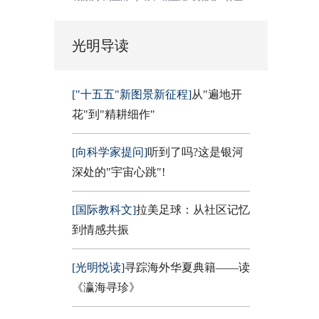
光明导读
["十五五"新图景新征程]
从"遍地开
花"到"精耕细作"
[向科学家提问]
听到了吗?这是银河
深处的"宇宙心跳"!
[国际教科文]
拉美足球：从社区记忆
到情感共振
[光明悦读]
寻踪海外华夏典籍——读
《瀛海寻珍》