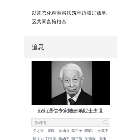
以常态化精准帮扶筑牢边疆民族地
区共同富裕根基
追思
舰船通信专家陆建勋院士逝世
沈之荃
崔崑
顾诵芬
苏哲子
陈毓川
吴咸中
戴汝为
刘玉清
李幼平
魏正耀
吴德馨
孙玉