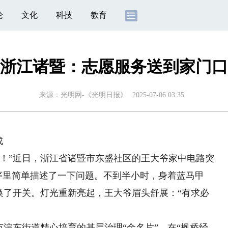
论
文化
科技
教育
浙江诸暨：志愿服务送到家门口
来源：
光明网-《光明日报》
2025-07-06 03:35
成
”近日，浙江省诸暨市东盛社区的王大爷家中电路突
程序里简单描述了一下问题。不到半小时，身着蓝马甲
换了开关。灯光重新亮起，王大爷眉头舒展：“有求必
浣东街道精心培育的基层治理“金名片”。在“枫桥经