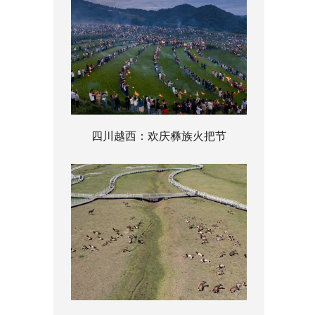
四川越西：欢庆彝族火把节