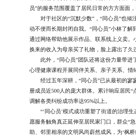
员”的服务范围覆盖了居民日常的方方面面，
对于社区的“沉默少数”，“同心员”也倾
动不便而长期封闭自我。“同心员”小林了
通过网络帮助他展示作品、联系线上义卖。
换来的收入为母亲买了礼物，脸上露出了久
此外，“同心员”团队还将这份力量带进了
心理健康课程开展同伴关系、亲子关系、情
经过五年深耕，“同心员”已从最初的寥寥
册成员近500人的庞大群体。累计响应居民“点
调解各类纠纷成功率达95%以上。
“‘同心员’模式成功重塑了街道的治理生
愿服务触角真正延伸至居民家门口，群众“急
助、邻里相亲的文明风尚蔚然成风，为‘枫桥