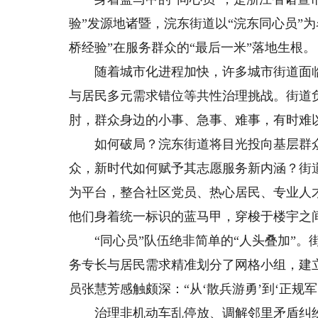
验”发源地诸暨，浣东街道以“浣东同心员”
桥经验”在服务群众的“最后一米”落地生根。
随着城市化进程加快，许多城市街道面临
与居民多元需求错位等共性治理挑战。街道
肘，群众身边的小事、急事、难事，有时难
如何破局？浣东街道将目光投向基层群众。
众，新时代如何赋予其志愿服务新内涵？街
为平台，整合社区党员、热心居民、专业人才
他们身着统一标识的蓝马甲，穿梭于楼宇之
“同心员”队伍绝非简单的“人头叠加”。街
务专长与居民需求精准划分了网格小组，建立
员张慧芳感触颇深：“从‘散兵游勇’到‘正规
治理非机动车乱停放、调解邻里矛盾纠纷