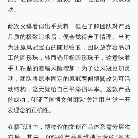
功。
此次火爆看似出乎意料，但在了解团队对产品
品质的极致追求后，便会觉得合乎情理。当时
为还原凤冠宝石的随形镶嵌，团队放弃容易加
工的圆形珠，转而选用椭圆形珠子，这意味着
手工粘贴的差错风险增加；为了让凤冠更加灵
动，团队将原本固定的凤冠两侧博鬓改为可活
动结构，这无疑给自己平添损坏率。这款产品
的成功，印证了国博文创团队“关注用户”这一开
发理念的正确性。
在廖飞眼中，博物馆的文创产品体系需分层次
布局，其中，80%的产品是维持运营的“基本