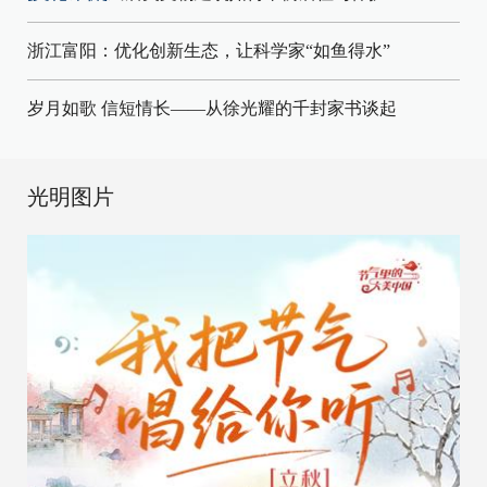
浙江富阳：优化创新生态，让科学家“如鱼得水”
岁月如歌 信短情长——从徐光耀的千封家书谈起
光明图片