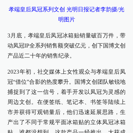
孝端皇后凤冠系列文创 光明日报记者李韵摄/光
明图片
3月底，孝端皇后凤冠冰箱贴销量破百万件，带
动凤冠IP全系列销售额突破亿元，创下国博文创
产品近二十年的销售纪录。
2023年初，社交媒体上女性观众与孝端皇后凤
冠“借位”合影的热度攀升。国博文创团队敏锐地
捕捉到了这一信号，着手开发以凤冠为灵感的
周边文创。在便签纸、笔记本、书签等陆续上
市并获得可观销量后，他们迅速延展思路，生
产出了不同于常规平面冰箱贴的立体凤冠冰箱
贴。谁都没想到，这款产品一经推出，大获成