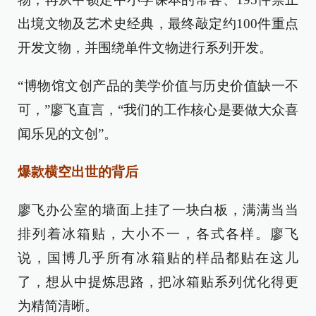
出境文物及艺术史经典，最终敲定约100件重点
开发文物，并围绕单件文物进行系列开发。
“博物馆文创产品的美学价值与历史价值缺一不
可，”廖飞直言，“我们的工作核心是要做大众喜
闻乐见的文创”。
爆款横空出世的背后
廖飞办公室的墙面上挂了一块白板，满满当当
排列着冰箱贴，大小不一，各式各样。廖飞
说，国博几乎所有冰箱贴的样品都贴在这儿
了，想从中提炼思路，把冰箱贴系列优化得更
为精简清晰。