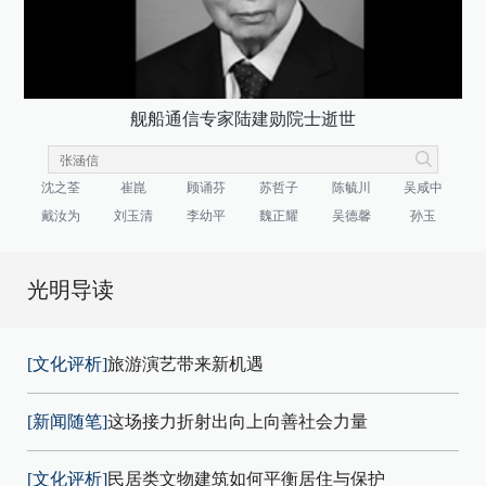
舰船通信专家陆建勋院士逝世
沈之荃
崔崑
顾诵芬
苏哲子
陈毓川
吴咸中
戴汝为
刘玉清
李幼平
魏正耀
吴德馨
孙玉
光明导读
[文化评析]
旅游演艺带来新机遇
[新闻随笔]
这场接力折射出向上向善社会力量
[文化评析]
民居类文物建筑如何平衡居住与保护