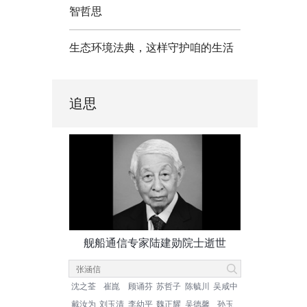
智哲思
生态环境法典，这样守护咱的生活
追思
舰船通信专家陆建勋院士逝世
沈之荃
崔崑
顾诵芬
苏哲子
陈毓川
吴咸中
戴汝为
刘玉清
李幼平
魏正耀
吴德馨
孙玉