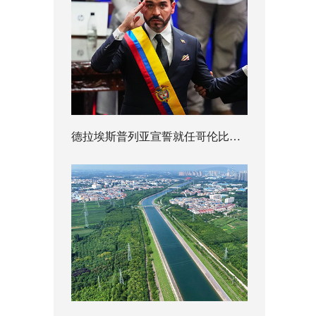
德拉埃斯普列亚宣誓就任哥伦比亚总统