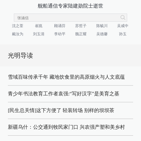
舰船通信专家陆建勋院士逝世
沈之荃
崔崑
顾诵芬
苏哲子
陈毓川
吴咸中
戴汝为
刘玉清
李幼平
魏正耀
吴德馨
孙玉
光明导读
雪域百味传承千年 藏地饮食里的高原烟火与人文底蕴
青少年书法教育工作者袁强:“写好汉字”是美育之基
[民生总关情]这下方便了
轻装转场
别样的坝坝茶
新疆乌什：公交通到牧民家门口
兴农强产塑和美乡村