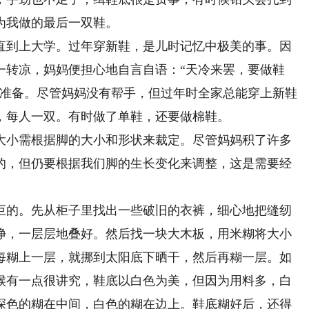
为我做的最后一双鞋。
到上大学。过年穿新鞋，是儿时记忆中极美的事。因
一转凉，妈妈便担心地自言自语：“天冷来罢，要做鞋
种准备。尽管妈妈没有帮手，但过年时全家总能穿上新鞋
，每人一双。有时做了单鞋，还要做棉鞋。
小需根据脚的大小和形状来裁定。尽管妈妈积了许多
的，但仍要根据我们脚的生长变化来调整，这是需要经
的。先从柜子里找出一些破旧的衣裤，细心地把缝纫
净，一层层地叠好。然后找一块大木板，用米糊将大小
每糊上一层，就挪到太阳底下晒干，然后再糊一层。如
候有一点很讲究，鞋底以白色为美，但因为用料多，白
深色的糊在中间，白色的糊在边上。鞋底糊好后，还得