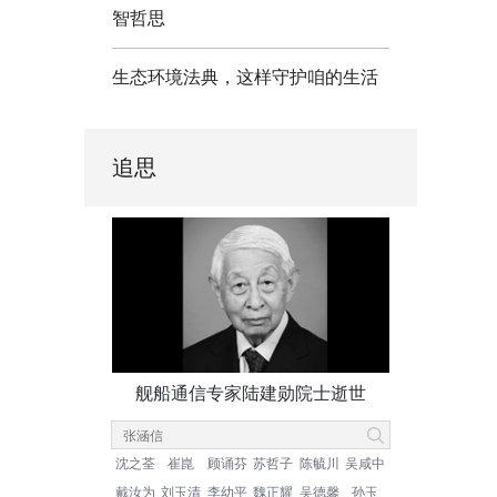
智哲思
生态环境法典，这样守护咱的生活
追思
舰船通信专家陆建勋院士逝世
沈之荃
崔崑
顾诵芬
苏哲子
陈毓川
吴咸中
戴汝为
刘玉清
李幼平
魏正耀
吴德馨
孙玉