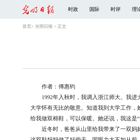
时政
国际
时评
理
首页
>
光明日报
>
正文
作者：傅惠钧
1992年入秋时，我调入浙江师大。我进
大学怀有无比的敬意。知道我到大学工作，
给我做双棉鞋，可以保暖。她还说，我这是“
近冬时，爸爸从山里给我带来了一双妈妈
这双鞋妈妈做了好些天，因眼力大不如从前