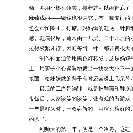
晒，并用小榔头锤实，接着就可以缉鞋底了
麻绩成的——绩线也很讲究，有一套专门的
也会帮忙圈团、打蜡。妈妈缉的鞋底，针脚
感。鞋底很厚，通常由十几层、二十几层的
拉得极紧才行，因而每缉一针，都要费很大
制作鞋面通常用黑色灯芯绒，这是妈妈平
上，用剪子小心翼翼地裁出一块块大小不一
接面，给妹妹做的鞋子有时还会绣上几朵荷
最后的工序是绱鞋，就是把鞋面和鞋底缝
夜饭后，大家谈笑的谈笑，做游戏的做游戏
一早晨醒来时，一双崭新的、用楦头楦好的
的脚了。
到师大的第一年，便是一个冷冬。这鞋，