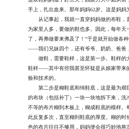
手上，扎出血来。那年妈妈62岁。这是妈妈
从记事起，我就一直穿妈妈做的布鞋，直
为家里人多，要做的鞋也多。因此，每年天
了，再弗做要来弗及了！”于是就开始做各
——我们兄妹四个，还有爷爷、奶奶、爸爸
做鞋，需要鞋样，这是第一步。鞋样的大
鞋样——其中有些我甚至怀疑是从娘家带来
验和技术的。
第二步是糊鞋底和缉鞋底，这是最为艰巨
的布块（包括补丁）一块一块地拆下来，洗
不等的布片糊到木板上，糊成鞋底的模样。
此反复多次，直至糊到鞋底的厚度。糊的时
色的布片往往不够用，妈妈便会很巧妙地将