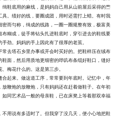
。缉鞋底用的麻线，是妈妈自己用从山前屋后采得的苎
工具。绩好的线，要圈成团，用时还需打上蜡。有时我
细密而匀称，缉成的线路，一圈一圈规整有致，极富美
粗布糊成，徒手将钻头扎进鞋底时，穿引进去的鞋线要
的手劲。妈妈的手上因此有了很厚的老茧。
常去塔石乡里办事或开会时买好的。把鞋样压在绒布
的鞋面，然后用质地更细密的哔叽布条绲好鞋口，缝好
花、梅花什么的。这是第三步。
合起来。做这道工序，常常要到年底时。记忆中，年
，放鞭炮的放鞭炮，只有妈妈还在赶着做鞋子。在年初
、如同艺术品一般的母亲鞋，已在床凳上等着那双幸福
不用说有多适时了。但我穿了没几天，便小心地把鞋