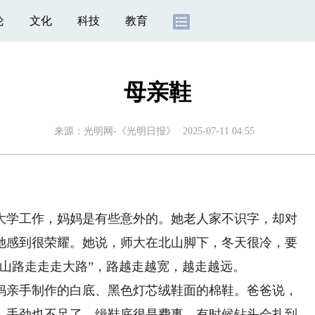
论
文化
科技
教育
母亲鞋
来源：
光明网-《光明日报》
2025-07-11 04:55
大学工作，妈妈是有些意外的。她老人家不识字，却对
她感到很荣耀。她说，师大在北山脚下，冬天很冷，要
山路走走走大路”，路越走越宽，越走越远。
亲手制作的白底、黑色灯芯绒鞋面的棉鞋。爸爸说，
，手劲也不足了，缉鞋底很是费事，有时候钻头会扎到