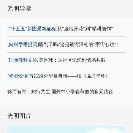
光明导读
["十五五"新图景新征程]
从"遍地开花"到"精耕细作"
[向科学家提问]
听到了吗?这是银河深处的"宇宙心跳"!
[国际教科文]
拉美足球：从社区记忆到情感共振
[光明悦读]
寻踪海外华夏典籍——读《瀛海寻珍》
休而有育，知行共生 国外中小学春秋假的多元路径
光明图片