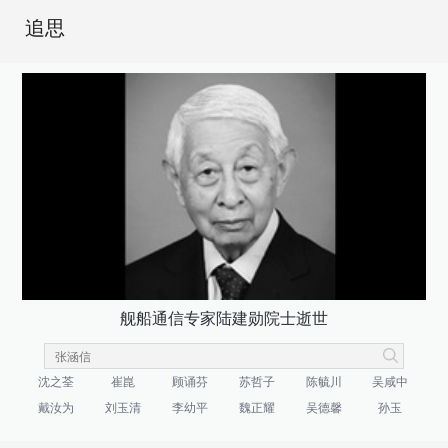
追思
舰船通信专家陆建勋院士逝世
沈之荃
崔崑
顾诵芬
苏哲子
陈毓川
吴咸中
戴汝为
刘玉清
李幼平
魏正耀
吴德馨
孙玉