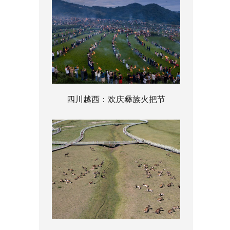
四川越西：欢庆彝族火把节