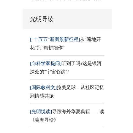
光明导读
["十五五"新图景新征程]
从"遍地开
花"到"精耕细作"
[向科学家提问]
听到了吗?这是银河
深处的"宇宙心跳"!
[国际教科文]
拉美足球：从社区记忆
到情感共振
[光明悦读]
寻踪海外华夏典籍——读
《瀛海寻珍》