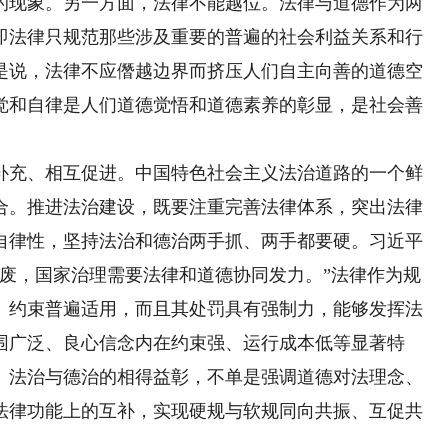
的现象。另一方面，法律不能越位。法律与道德作为两
即法律只规范那些涉及重要的普遍的社会利益关系和行
是说，法律不应僭越边界而挤压人们自主向善的道德空
觉和自律是人们道德觉悟和道德素养的彰显，是社会善
充、相互促进。中国特色社会主义法治道路的一个鲜
合。推进法治建设，既要注重完善法律体系，突出法律
自律性，坚持法治和德治两手抓、两手都要硬。习近平
偏废，国家治理需要法律和道德协同发力。”法律作为规
、约束普遍适用，而且其处罚具有强制力，能够发挥法
围广泛、良心信念内在约束强、运行成本低等显著特
。法治与德治的相得益彰，不单是强调道德对法理念、
法律功能上的互补，实现硬规与软规同向共振、互促共