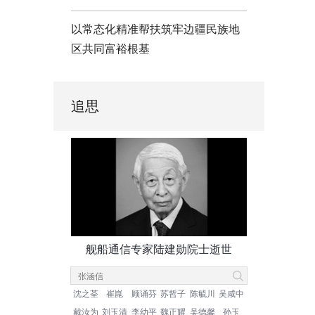
以常态化精准帮扶筑牢边疆民族地
区共同富裕根基
追思
舰船通信专家陆建勋院士逝世
沈之荃
崔崑
顾诵芬
苏哲子
陈毓川
吴咸中
戴汝为
刘玉清
李幼平
魏正耀
吴德馨
孙玉