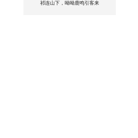
祁连山下，呦呦鹿鸣引客来