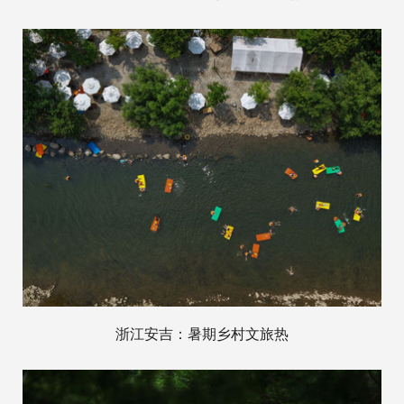
浙江安吉：暑期乡村文旅热