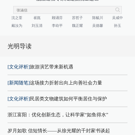
沈之荃
崔崑
顾诵芬
苏哲子
陈毓川
吴咸中
戴汝为
刘玉清
李幼平
魏正耀
吴德馨
孙玉
光明导读
[文化评析]
旅游演艺带来新机遇
[新闻随笔]
这场接力折射出向上向善社会力量
[文化评析]
民居类文物建筑如何平衡居住与保护
浙江富阳：优化创新生态，让科学家“如鱼得水”
岁月如歌 信短情长——从徐光耀的千封家书谈起