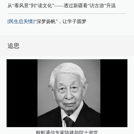
从“看风景”到“读文化”——透过新疆看“访古游”升温
[民生总关情]
“深梦扬帆”，让学子圆梦
追思
舰船通信专家陆建勋院士逝世