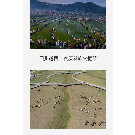
四川越西：欢庆彝族火把节