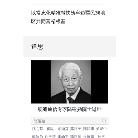
以常态化精准帮扶筑牢边疆民族地
区共同富裕根基
追思
舰船通信专家陆建勋院士逝世
沈之荃
崔崑
顾诵芬
苏哲子
陈毓川
吴咸中
戴汝为
刘玉清
李幼平
魏正耀
吴德馨
孙玉