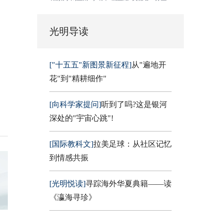
光明导读
["十五五"新图景新征程]
从"遍地开
花"到"精耕细作"
[向科学家提问]
听到了吗?这是银河
深处的"宇宙心跳"!
[国际教科文]
拉美足球：从社区记忆
到情感共振
[光明悦读]
寻踪海外华夏典籍——读
《瀛海寻珍》