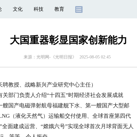
论
文化
科技
教育
大国重器彰显国家创新能力
来源：
光明网-《光明日报》
2025-08-05 02:45
聘教授、战略新兴产业研究中心主任）
部门负责人介绍“十四五”时期经济社会发展成就
一艘国产电磁弹射航母福建舰下水、第一艘国产大型邮
大LNG（液化天然气）运输船交付使用、全球首座第四代
”全面建成运营、“嫦娥六号”实现全球首次月球背面无人
飞行，等等，令人振奋。