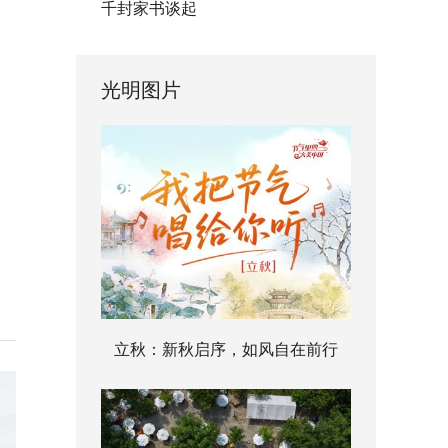
千封家书谈起
光明图片
立秋：新秋启序，如风自在前行