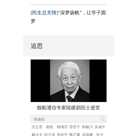
[民生总关情]
“深梦扬帆”，让学子圆
梦
追思
舰船通信专家陆建勋院士逝世
沈之荃
崔崑
顾诵芬
苏哲子
陈毓川
吴咸中
戴汝为
刘玉清
李幼平
魏正耀
吴德馨
孙玉