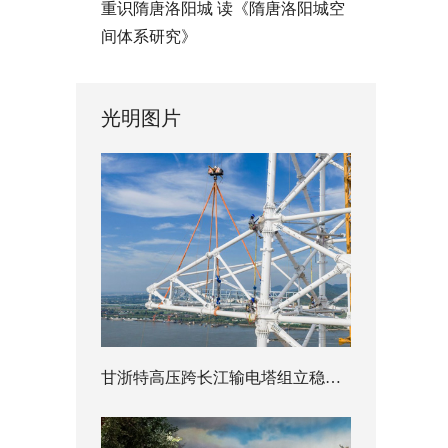
重识隋唐洛阳城 读《隋唐洛阳城空
间体系研究》
光明图片
甘浙特高压跨长江输电塔组立稳步推进