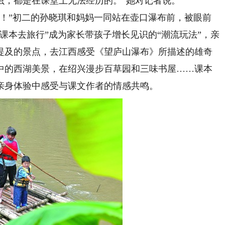
虫，都是在课堂上无法经历的。”她对记者说。
”初二的孙晓琪和妈妈一同站在壶口瀑布前，被眼前
课本去旅行”成为家长带孩子增长见识的“潮流玩法”，亲
提及的景点，去江西感受《望庐山瀑布》所描述的雄奇
中的西湖美景，在绍兴漫步百草园和三味书屋……课本
亲身体验中感受与课文作者的情感共鸣。