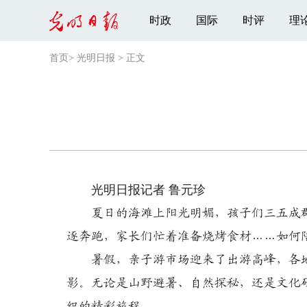
时政
国际
时评
理
首页
>
光明日报
>
正文
光明日报记者 鲁元珍
夏日的海滩上阳光明媚，孩子们三五成
逐奔跑，家长们忙着准备烧烤食材……如何
暑假，亲子游市场迎来了出游高峰，各地
影。无论是山野避暑、自然探秘，还是文化
织的精彩旅程。