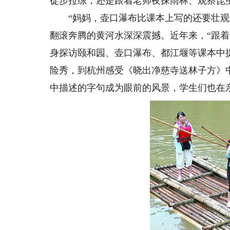
徒步拉练，还是跟着老师夜探雨林、观察昆
“妈妈，壶口瀑布比课本上写的还要壮观！
翻滚奔腾的黄河水深深震撼。近年来，“跟着
身探访颐和园、壶口瀑布、都江堰等课本中
险秀，到杭州感受《晓出净慈寺送林子方》
中描述的字句成为眼前的风景，学生们也在