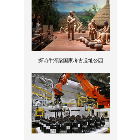
探访牛河梁国家考古遗址公园