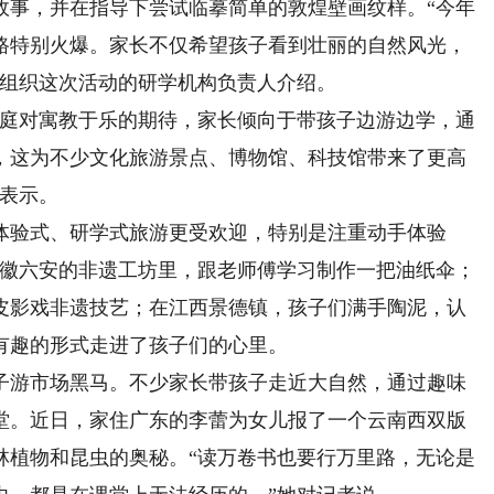
故事，并在指导下尝试临摹简单的敦煌壁画纹样。“今年
路特别火爆。家长不仅希望孩子看到壮丽的自然风光，
”组织这次活动的研学机构负责人介绍。
庭对寓教于乐的期待，家长倾向于带孩子边游边学，通
，这为不少文化旅游景点、博物馆、科技馆带来了更高
准表示。
验式、研学式旅游更受欢迎，特别是注重动手体验
安徽六安的非遗工坊里，跟老师傅学习制作一把油纸伞；
皮影戏非遗技艺；在江西景德镇，孩子们满手陶泥，认
有趣的形式走进了孩子们的心里。
游市场黑马。不少家长带孩子走近大自然，通过趣味
堂。近日，家住广东的李蕾为女儿报了一个云南西双版
林植物和昆虫的奥秘。“读万卷书也要行万里路，无论是