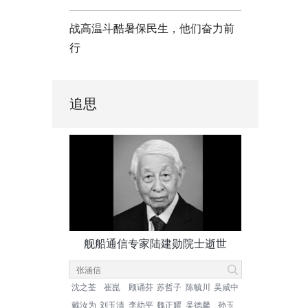
战高温斗酷暑保民生，他们奋力前
行
追思
舰船通信专家陆建勋院士逝世
沈之荃
崔崑
顾诵芬
苏哲子
陈毓川
吴咸中
戴汝为
刘玉清
李幼平
魏正耀
吴德馨
孙玉