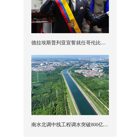
德拉埃斯普列亚宣誓就任哥伦比亚总统
南水北调中线工程调水突破800亿立方米