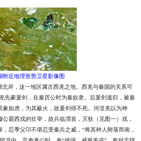
湖附近地理形势卫星影像图
北岸，这一地区属古西羌之地。西羌与秦国的关系可
西羌先豪爰剑，在秦厉公时为秦奴隶。后爰剑逃归，被秦
景象如虎，为其蔽火，故爰剑得不死。河湟羌以为神
穆公霸西戎的壮举，故兵临渭首，灭狄（见图一）戎，
豪，忍季父卬不堪忍受秦兵之威，“将其种人附落而南，
留湟中。至秦孝公时，秦“雄强，威服羌戎”。秦对于辖