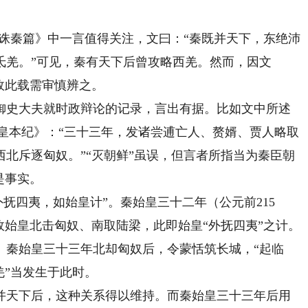
秦篇》中一言值得关注，文曰：“秦既并天下，东绝沛
氐羌。”可见，秦有天下后曾攻略西羌。然而，因文
故此载需审慎辨之。
史大夫就时政辩论的记录，言出有据。比如文中所述
始皇本纪》：“三十三年，发诸尝逋亡人、赘婿、贾人略取
北斥逐匈奴。”“灭朝鲜”虽误，但言者所指当为秦臣朝
是事实。
四夷，如始皇计”。秦始皇三十二年（公元前215
故始皇北击匈奴、南取陆梁，此即始皇“外抚四夷”之计。
。秦始皇三十三年北却匈奴后，令蒙恬筑长城，“起临
羌”当发生于此时。
天下后，这种关系得以维持。而秦始皇三十三年后用