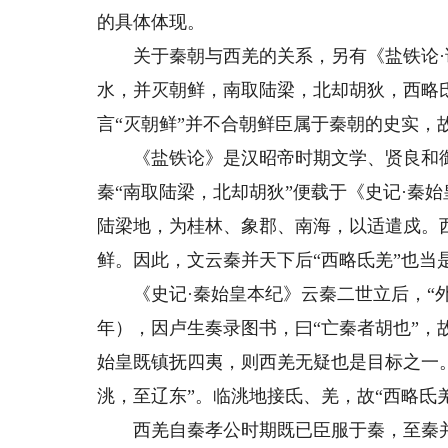
的具体体现。
关于秦朝与西羌的关系，另有《盐铁论·诛
水，并灭朝鲜，南取陆梁，北却胡狄，西略
言“灭朝鲜”并不合朝鲜臣属于秦朝的史实，
《盐铁论》是汉昭帝时期文学、贤良和御
秦“南取陆梁，北却胡狄”便载于《史记·秦
陆梁地，为桂林、象郡、南海，以适遣戍。西
鲜。因此，文云秦并天下后“西略氐羌”也当
《史记·秦始皇本纪》云秦二世立后，“外抚
年），因卢生奏录图书，曰“亡秦者胡也”，
始皇既镇抚四夷，则西羌无疑也是目标之一
洮，至辽东”。临洮地接氐、羌，故“西略氐
西羌自秦孝公时期既已臣服于秦，至秦并