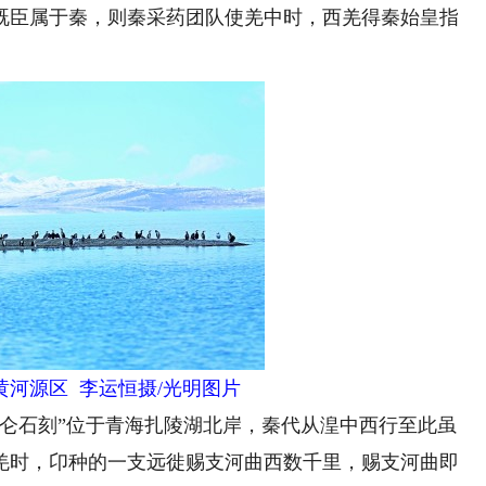
既臣属于秦，则秦采药团队使羌中时，西羌得秦始皇指
黄河源区 李运恒摄/光明图片
石刻”位于青海扎陵湖北岸，秦代从湟中西行至此虽
羌时，卬种的一支远徙赐支河曲西数千里，赐支河曲即