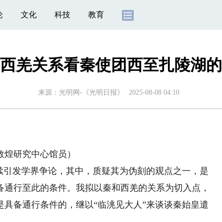
论
文化
科技
教育
西羌关系看秦使团西至扎陵湖的
来源：
光明网-《光明日报》
2025-08-08 04:10
煌研究中心馆员）
引发学界争论，其中，质疑其为伪刻的观点之一，是
备通行至此的条件。我拟以秦和西羌的关系为切入点，
是具备通行条件的，继以“临洮见大人”来谈谈秦始皇遣