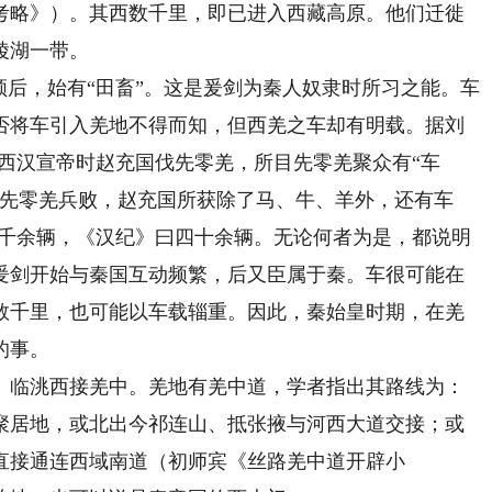
考略》）。其西数千里，即已进入西藏高原。他们迁徙
陵湖一带。
后，始有“田畜”。这是爰剑为秦人奴隶时所习之能。车
否将车引入羌地不得而知，但西羌之车却有明载。据刘
西汉宣帝时赵充国伐先零羌，所目先零羌聚众有“车
。先零羌兵败，赵充国所获除了马、牛、羊外，还有车
四千余辆，《汉纪》曰四十余辆。无论何者为是，都说明
爰剑开始与秦国互动频繁，后又臣属于秦。车很可能在
数千里，也可能以车载辎重。因此，秦始皇时期，在羌
的事。
临洮西接羌中。羌地有羌中道，学者指出其路线为：
聚居地，或北出今祁连山、抵张掖与河西大道交接；或
直接通连西域南道（初师宾《丝路羌中道开辟小