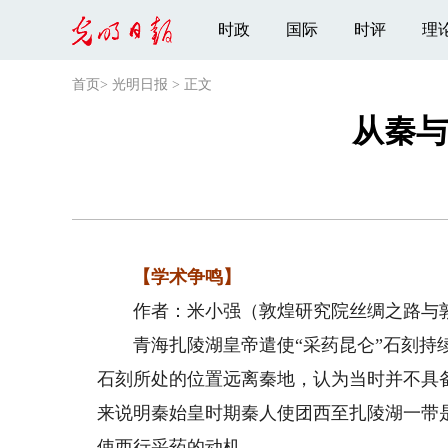
时政
国际
时评
理
首页
>
光明日报
>
正文
从秦与
【学术争鸣】
作者：米小强（敦煌研究院丝绸之路与敦
青海扎陵湖皇帝遣使“采药昆仑”石刻持续
石刻所处的位置远离秦地，认为当时并不具
来说明秦始皇时期秦人使团西至扎陵湖一带
使西行采药的动机。