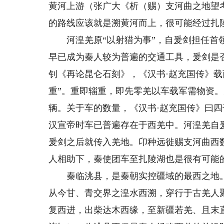
黄河上游（张广大《析（赐）支河曲之地望
的路线应该就是溯黄河而上，很可能经过扎
河湟羌原“以射猎为事”，自爰剑担任首领
早已成为秦人较为普遍的交通工具，爰剑是
钊《再论昆仑石刻》，《汉书·赵充国传》载
重”。重即辎重，即先零羌以车载军需物资
辆。关于车的数量，《汉书·赵充国传》曰
汉宣帝时车已普遍存在于西羌中。河湟羌自
爰剑之后就传入羌地。卬种远徙赐支河曲西
人相助下，秦使团车至扎陵湖也是很有可能
秦临洮县，是秦朝实控疆域的最西之地。
从今甘、青交界之湟水西溯，穿行于古羌人
复西进，出柴达木西缘，至新疆若羌、且末