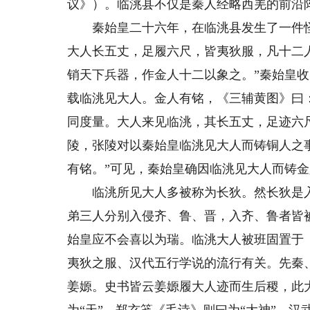
议》）。临洮县不仅是秦人经略西羌的前沿
秦始皇二十六年，在临洮县发生了一件怪事
大人长五丈，足履六尺，皆夷狄服，凡十二
销天下兵器，作金人十二以象之。”秦始皇
载临洮见大人。金人有铭，《三辅黄图》曰
同度量。大人来见临洮，其长五丈，足迹六
陵，张陵对以秦始皇临洮见大人而铸铜人之
有铭。”可见，秦始皇确因临洮见大人而铸
临洮所见大人多被称为长狄。然长狄是入
弟三人分别入侵齐、鲁、晋，入齐、鲁者皆
始皇应不会喜以为瑞。临洮大人被班固置于
夷狄之服、汉代五行学说的流行有关。先秦
姜嫄。史书皆云姜嫄履大人迹而生后稷，此