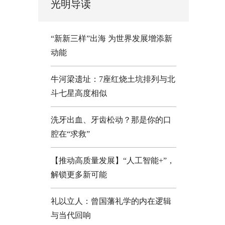
光明导读
“新新三样”出海 为世界发展增添新
动能
牛河梁遗址：7座红烧土坑排列与北
斗七星高度相似
洗牙出血、牙齿松动？那是你的口
腔在“求救”
【推动高质量发展】“人工智能+”，
解锁更多新可能
礼以立人：曾国藩礼学的内在逻辑
与当代回响