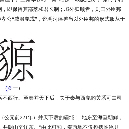
”制，即保留其部落和君长制；域外归顺者，则曰外臣邦
。秦孝公“威服羌戎”，说明河湟羌当以外臣邦的形式服从于
（图一）
不西行。至秦并天下后，关于秦与西羌的关系可由司
公元前221年）并天下后的疆域：“地东至海暨朝鲜，
，并阴山至辽东。”由此可知，秦西地不仅包括临洮县