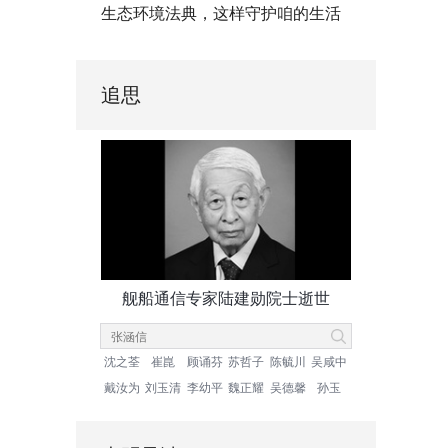
生态环境法典，这样守护咱的生活
追思
舰船通信专家陆建勋院士逝世
沈之荃
崔崑
顾诵芬
苏哲子
陈毓川
吴咸中
戴汝为
刘玉清
李幼平
魏正耀
吴德馨
孙玉