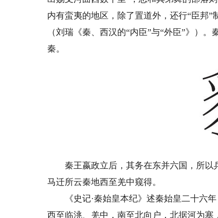
内有蛮夷的地区，除了置道外，还行“臣邦
（刘瑞《秦、西汉的“内臣”与“外臣”》）
秦。
秦王嬴政立后，其务在东并六国，所以兵
马迁所云秦地西至羌中窥得。
《史记·秦始皇本纪》述秦始皇二十六年（
西至临洮、羌中，南至北向户，北据河为塞