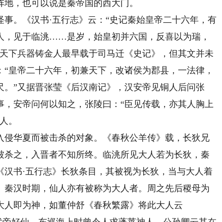
阵地，也可以说是秦帝国的西大门。
。《汉书·五行志》云：“史记秦始皇帝二十六年，有
人，见于临洮……是岁，始皇初并六国，反喜以为瑞，
收天下兵器铸金人最早载于司马迁《史记》，但其文并未
：“皇帝二十六年，初兼天下，改诸侯为郡县，一法律，
尺。”又据晋张莹《后汉南记》，汉安帝见铜人后问张
事，安帝问何以知之，张陵曰：“臣见传载，亦其人胸上
金人。
侵华夏而被击杀的对象。《春秋公羊传》载，长狄兄
被杀之，入晋者不知所终。临洮所见大人若为长狄，秦
《汉书·五行志》长狄条目，其被视为长狄，当与大人着
、秦汉时期，仙人亦有被称为大人者。周之先后稷母为
大人即为神，如董仲舒《春秋繁露》将此大人云