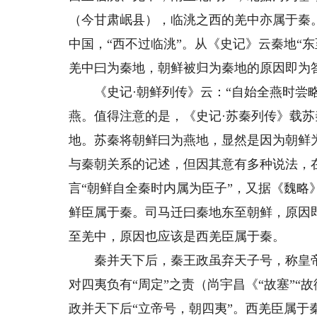
（今甘肃岷县），临洮之西的羌中亦属于秦
中国，“西不过临洮”。从《史记》云秦地“
羌中曰为秦地，朝鲜被归为秦地的原因即为
《史记·朝鲜列传》云：“自始全燕时尝略
燕。值得注意的是，《史记·苏秦列传》载苏
地。苏秦将朝鲜曰为燕地，显然是因为朝鲜
与秦朝关系的记述，但因其意有多种说法，
言“朝鲜自全秦时内属为臣子”，又据《魏略
鲜臣属于秦。司马迁曰秦地东至朝鲜，原因
至羌中，原因也应该是西羌臣属于秦。
秦并天下后，秦王政虽弃天子号，称皇帝
对四夷负有“周定”之责（尚宇昌《“故塞”“
政并天下后“立帝号，朝四夷”。西羌臣属