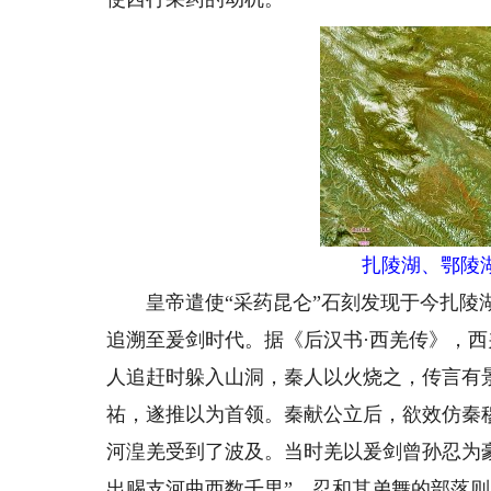
扎陵湖、鄂陵
皇帝遣使“采药昆仑”石刻发现于今扎陵湖
追溯至爰剑时代。据《后汉书·西羌传》，
人追赶时躲入山洞，秦人以火烧之，传言有
祐，遂推以为首领。秦献公立后，欲效仿秦
河湟羌受到了波及。当时羌以爰剑曾孙忍为
出赐支河曲西数千里”，忍和其弟舞的部落则