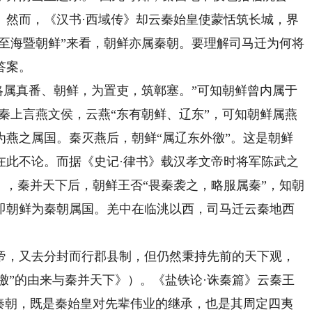
。然而，《汉书·西域传》却云秦始皇使蒙恬筑长城，界
东至海暨朝鲜”来看，朝鲜亦属秦朝。要理解司马迁为何将
答案。
属真番、朝鲜，为置吏，筑鄣塞。”可知朝鲜曾内属于
秦上言燕文侯，云燕“东有朝鲜、辽东”，可知朝鲜属燕
为燕之属国。秦灭燕后，朝鲜“属辽东外徼”。这是朝鲜
在此不论。而据《史记·律书》载汉孝文帝时将军陈武之
》，秦并天下后，朝鲜王否“畏秦袭之，略服属秦”，知朝
即朝鲜为秦朝属国。羌中在临洮以西，司马迁云秦地西
，又去分封而行郡县制，但仍然秉持先前的天下观，
故徼”的由来与秦并天下》）。《盐铁论·诛秦篇》云秦王
于秦朝，既是秦始皇对先辈伟业的继承，也是其周定四夷