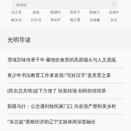
沈之荃
崔崑
顾诵芬
苏哲子
陈毓川
吴咸中
戴汝为
刘玉清
李幼平
魏正耀
吴德馨
孙玉
光明导读
雪域百味传承千年 藏地饮食里的高原烟火与人文底蕴
青少年书法教育工作者袁强:“写好汉字”是美育之基
[民生总关情]这下方便了
轻装转场
别样的坝坝茶
新疆乌什：公交通到牧民家门口
兴农强产塑和美乡村
“东北超”票根经济助辽宁文旅体商深度融合