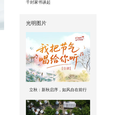
千封家书谈起
光明图片
立秋：新秋启序，如风自在前行