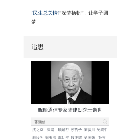
[民生总关情]
“深梦扬帆”，让学子圆
梦
追思
舰船通信专家陆建勋院士逝世
沈之荃
崔崑
顾诵芬
苏哲子
陈毓川
吴咸中
戴汝为
刘玉清
李幼平
魏正耀
吴德馨
孙玉