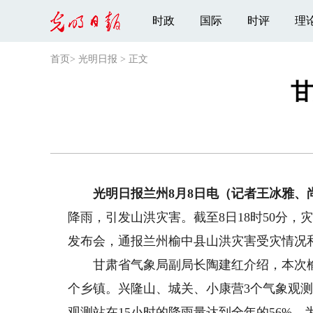
时政
国际
时评
理
首页
>
光明日报
>
正文
甘
光明日报兰州8月8日电（记者王冰雅、
降雨，引发山洪灾害。截至8日18时50分，
发布会，通报兰州榆中县山洪灾害受灾情况
甘肃省气象局副局长陶建红介绍，本次榆
个乡镇。兴隆山、城关、小康营3个气象观测
观测站在15小时的降雨量达到全年的56%