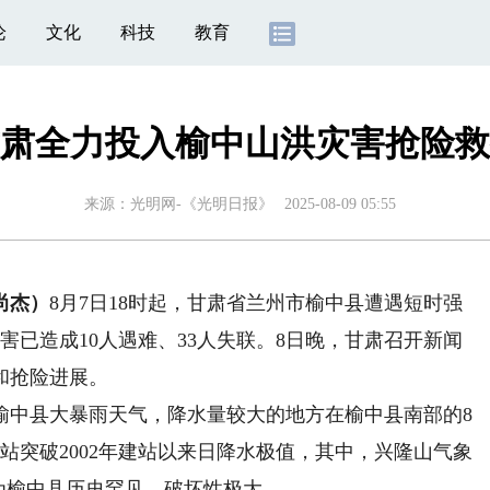
论
文化
科技
教育
肃全力投入榆中山洪灾害抢险救
来源：
光明网-《光明日报》
2025-08-09 05:55
尚杰）
8月7日18时起，甘肃省兰州市榆中县遭遇短时强
灾害已造成10人遇难、33人失联。8日晚，甘肃召开新闻
和抢险进展。
中县大暴雨天气，降水量较大的地方在榆中县南部的8
站突破2002年建站以来日降水极值，其中，兴隆山气象
，为榆中县历史罕见，破坏性极大。