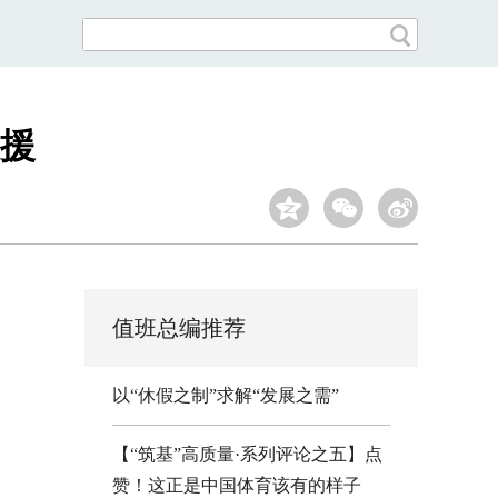
援
值班总编推荐
以“休假之制”求解“发展之需”
【“筑基”高质量·系列评论之五】点
赞！这正是中国体育该有的样子