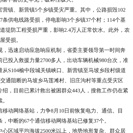
镇、新营镇5个乡镇受灾严重。其中，公路损毁102
7条供电线路受损，停电影响3个乡镇37个村；114个基
道堤防工程受损严重，影响2.4万人正常饮水。此外，农
房屋受损。
，迅速启动应急响应机制，省委主要领导第一时间奔
投入救援力量2700多人，出动车辆机械980台次，准
量从S104榆中段城关镇峡口、新营镇至马坡乡段村级道
重、交通阻断的马坡乡马莲滩村、旧庄沟村等重点受灾区
绍，目前已累计救出被困群众443人，搜救工作仍在紧
续。
动网络基站，力争8月10日前恢复电力、通信。目
条，中断的67个通信移动网络基站已修复37个。
区域平均海拔2500米以上，地势地形复杂、群众居