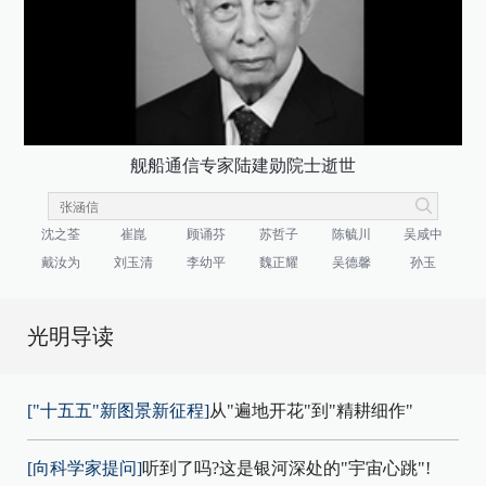
舰船通信专家陆建勋院士逝世
沈之荃
崔崑
顾诵芬
苏哲子
陈毓川
吴咸中
戴汝为
刘玉清
李幼平
魏正耀
吴德馨
孙玉
光明导读
["十五五"新图景新征程]
从"遍地开花"到"精耕细作"
[向科学家提问]
听到了吗?这是银河深处的"宇宙心跳"!