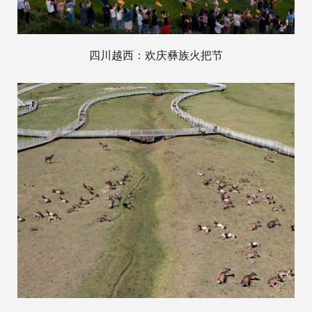
四川越西：欢庆彝族火把节