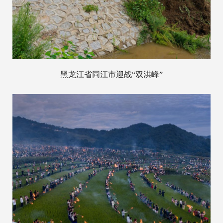
黑龙江省同江市迎战“双洪峰”