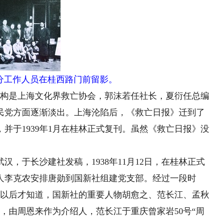
分工作人员在桂西路门前留影。
机构是上海文化界救亡协会，郭沫若任社长，夏衍任总编
民党方面逐渐淡出。上海沦陷后，《救亡日报》迁到了
并于1939年1月在桂林正式复刊。虽然《救亡日报》没
。
于长沙建社发稿，1938年11月12日，在桂林正式
责人李克农安排唐勋到国新社组建党支部。经过一段时
久以后才知道，国新社的重要人物胡愈之、范长江、孟秋
月，由周恩来作为介绍人，范长江于重庆曾家岩50号“周