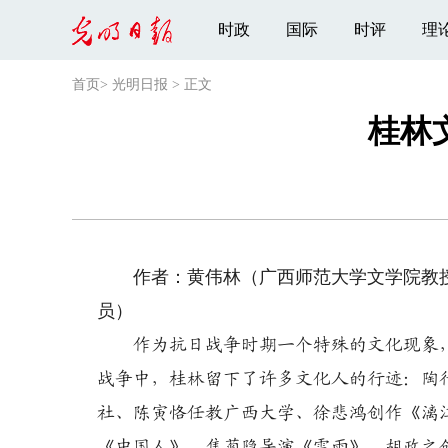
时政
国际
时评
理
首页
>
光明日报
>
正文
桂林
作者：黄伟林（广西师范大学文学院教授
员）
作为抗日战争时期一个特殊的文化现象，
战争中，桂林留下了许多文化人的行迹：陶
社、陈寅恪任教广西大学、徐悲鸿创作《漓
《中国人》、焦菊隐导演《雷雨》、胡政之