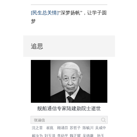
[民生总关情]
“深梦扬帆”，让学子圆
梦
追思
舰船通信专家陆建勋院士逝世
沈之荃
崔崑
顾诵芬
苏哲子
陈毓川
吴咸中
戴汝为
刘玉清
李幼平
魏正耀
吴德馨
孙玉