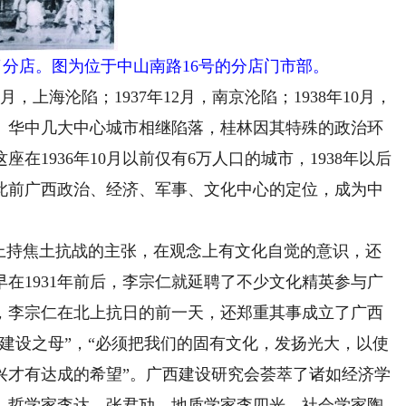
立了分店。图为位于中山南路16号的分店门市部。
月，上海沦陷；1937年12月，南京沦陷；1938年10月，
、华中几大中心城市相继陷落，桂林因其特殊的政治环
在1936年10月以前仅有6万人口的城市，1938年以后
此前广西政治、经济、军事、文化中心的定位，成为中
持焦土抗战的主张，在观念上有文化自觉的意识，还
在1931年前后，李宗仁就延聘了不少文化精英参与广
后，李宗仁在北上抗日的前一天，还郑重其事成立了广西
建设之母”，“必须把我们的固有文化，发扬光大，以使
兴才有达成的希望”。广西建设研究会荟萃了诸如经济学
，哲学家李达、张君劢，地质学家李四光，社会学家陶