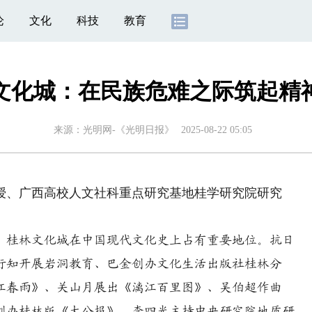
论
文化
科技
教育
文化城：在民族危难之际筑起精
来源：
光明网-《光明日报》
2025-08-22 05:05
、广西高校人文社科重点研究基地桂学研究院研究
桂林文化城在中国现代文化史上占有重要地位。抗日
行知开展岩洞教育、巴金创办文化生活出版社桂林分
江春雨》、关山月展出《漓江百里图》、吴伯超作曲
创办桂林版《大公报》、李四光主持中央研究院地质研