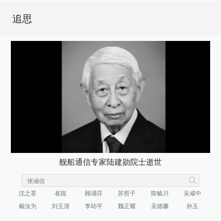
追思
舰船通信专家陆建勋院士逝世
沈之荃
崔崑
顾诵芬
苏哲子
陈毓川
吴咸中
戴汝为
刘玉清
李幼平
魏正耀
吴德馨
孙玉