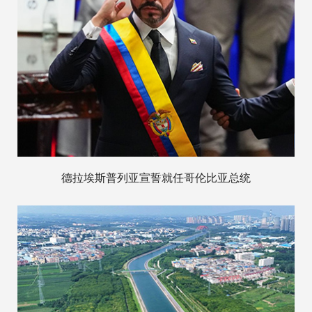
德拉埃斯普列亚宣誓就任哥伦比亚总统