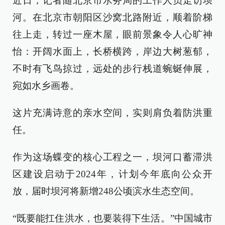
近日，记者随北京市水务局的工作人员走访坝
河。在北京市朝阳区沙窝北路附近，顺着阶梯
往上走，转过一座木屋，眼前景象令人心旷神
怡：开阔水面上，长桥横跨，岸边大树葱郁，
不时有飞鸟掠过，远处的步行栈道蜿蜒伸展，
宛如水乡画卷。
这片充满诗意的亲水空间，实则肩负着防洪重
任。
作为这场蝶变的核心工程之一，坝河口蓄滞洪
区建设启动于2024年，计划今年底向公众开
放，届时坝河将新增248公顷滨水生态空间。
“既要能扛住洪水，也要装得下生活。”中国城市