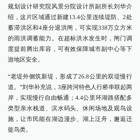
规划设计研究院风景分院设计所副所长刘华介
绍，这片区域通过新建13.4公里连续堤防、2处
蓄滞洪区和4座分退洪闸，可实现338万立方米
的雨洪调蓄能力。在超标洪水发生时，闸门调
度提前腾出库容，可有效保障城市副中心等下
游地区安全。
“老堤外侧筑新堤，形成了26.8公里的双堤慢行
道。”刘华补充说，3座跨河特色人行桥串联起两
岸，实现慢行自由畅通；4.4公里环湖路搭配多
类型亲水栈道、滨水码头、休闲场地及观鸟设
施，让市民能在湖边漫步、湖上泛舟，邂逅迁
徙鸟类。