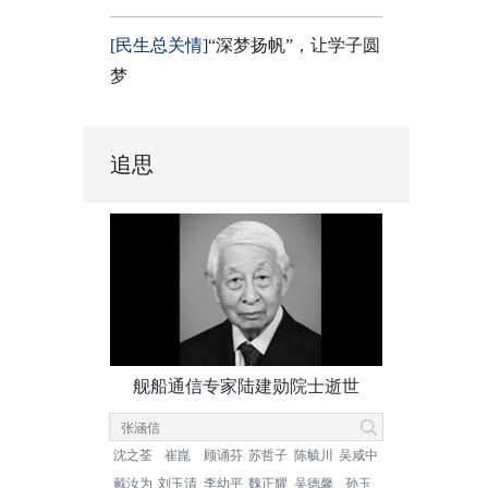
[民生总关情]
“深梦扬帆”，让学子圆
梦
追思
舰船通信专家陆建勋院士逝世
沈之荃
崔崑
顾诵芬
苏哲子
陈毓川
吴咸中
戴汝为
刘玉清
李幼平
魏正耀
吴德馨
孙玉