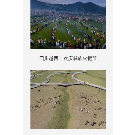
四川越西：欢庆彝族火把节