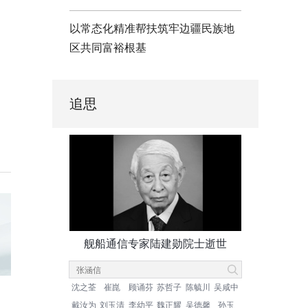
以常态化精准帮扶筑牢边疆民族地
区共同富裕根基
追思
舰船通信专家陆建勋院士逝世
沈之荃
崔崑
顾诵芬
苏哲子
陈毓川
吴咸中
戴汝为
刘玉清
李幼平
魏正耀
吴德馨
孙玉