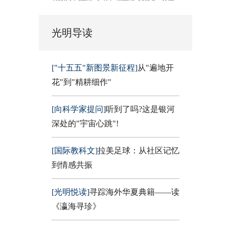
光明导读
["十五五"新图景新征程]
从"遍地开
花"到"精耕细作"
[向科学家提问]
听到了吗?这是银河
深处的"宇宙心跳"!
[国际教科文]
拉美足球：从社区记忆
到情感共振
[光明悦读]
寻踪海外华夏典籍——读
《瀛海寻珍》