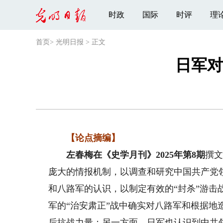
时政
国际
时评
理
首页
>
光明日报
>
正文
日军对
【论点摘编】
左春梅在《史学月刊》2025年第8期
撰
庞大的情报机制，以调查和研究中国共产党
和八路军的认识，以制定有效的“封杀”游
军的“治安肃正”战中确实对八路军和根据
后抗战力量；另一方面，日军也认识到中共