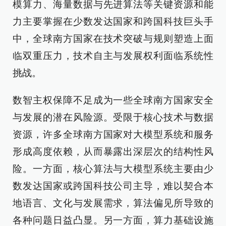
模算力、海量数据与先进算法等关键资源和能
力主要掌握在少数发达国家和跨国科技巨头手
中，全球南方国家在技术突破与规则塑造上面
临双重压力，技术自主与发展权利面临系统性
挑战。
数智主权保障不足成为一些全球南方国家安全
与发展的潜在风险源。受限于核心技术与数据
资源，许多全球南方国家对大模型系统和服务
形成高度依赖，从而暴露出深层次的结构性风
险。一方面，核心算法与大模型系统主要由少
数发达国家或跨国科技公司主导，难以契合本
地语言、文化与发展需求，算法偏见所导致的
各种问题日益凸显。另一方面，算力基础设施