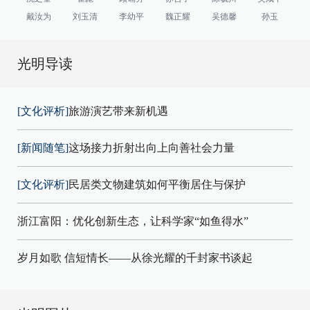
戴汝为
刘玉清
李幼平
魏正耀
吴德馨
孙玉
光明导读
[文化评析]
旅游演艺带来新机遇
[新闻随笔]
这场接力折射出向上向善社会力量
[文化评析]
民居类文物建筑如何平衡居住与保护
浙江富阳：优化创新生态，让科学家“如鱼得水”
岁月如歌 信短情长——从徐光耀的千封家书谈起