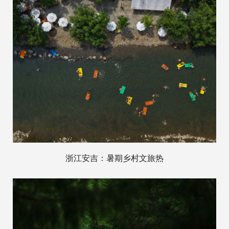
浙江安吉：暑期乡村文旅热