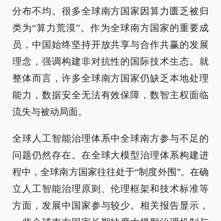
分布不均。很多全球南方国家因算力匮乏被归
类为“算力荒漠”。作为全球南方国家的重要成
员，中国始终坚持开放共享与合作共赢的发展
理念，强调构建非对抗性的国际技术生态。就
整体而言，许多全球南方国家仍缺乏本地处理
能力，数据安全无法有效保障，数智主权面临
流失与被动局面。
全球人工智能治理体系中全球南方参与不足的
问题仍然存在。在全球大模型治理体系构建进
程中，全球南方国家往往处于“制度外围”。在确
立人工智能治理原则、伦理框架和技术标准等
方面，发展中国家参与较少。相关报告显示，