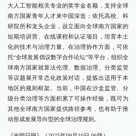
大人工智能相关专业的奖学金名额，支持全球
南方国家青年人才来中国深造；依托高校、科
研院所和龙头企业，设立面向全球南方国家的
短期培训营、在线课程和认证项目，培育本土
化的技术与治理力量。在治理协作方面，可依
托“全球发展倡议数字合作论坛”等平台，组织全
球南方国家就算法伦理、数据治理、分类监管
等议题展开常态化政策对话，提炼出适用于本
地区的规则框架。当前，中国在沙盒监管、分
级分类治理等方面积累了可操作经验，既可为
其他全球南方国家提供路径参考，也有助于推
动形成发展导向型的全球治理规则。
《光明日报》（2025年09月10日 06版）