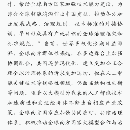
作，帮助全球南方国家加强技术能力建设，为
弥合全球智能鸿沟作出中国贡献。推动各方加
强发展战略、治理规则、技术标准的对接协
调，早日形成具有广泛共识的全球治理框架和
标准规范。”当前，世界多极化浪潮日益澎
湃，全球南方群体性崛起，在多边舞台上加强
协调配合，共同逐梦现代化、建立更加公正合
理全球治理体系的诉求更加迫切，但在人工智
能关键技术等战略性领域，仍面临结构性失衡
等问题。随着以大模型为代表的人工智能技术
加速演进和发达经济体不断出台相应产业政
策，全球南方国家应加强协同应对、共建治理
体系。积极推动全球南方国家大模型合作与治