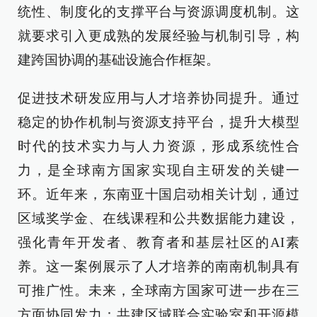
统性、制度化的支撑平台与资源调度机制。这
就要求引入更成熟的发展经验与机制引导，构
建跨国协调的基础设施合作框架。
促进技术研发应用与人才培养协同提升。通过
稳定的协作机制与资源支持平台，提升大模型
时代的技术实力与人力资源，形成系统性合
力，是全球南方国家实现自主研发的关键一
环。近年来，东南亚十国启动相关计划，通过
区域奖学金、在线课程和公共数据能力建设，
强化青年开发者、教育者和基层社区的AI素
养。这一案例展示了人才培养的南南机制具有
可推广性。未来，全球南方国家可进一步在三
方面协同发力：共建区域联合实验室和开源模