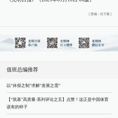
[
责编：任子薇
]
值班总编推荐
以“休假之制”求解“发展之需”
【“筑基”高质量·系列评论之五】点赞！这正是中国体育
该有的样子