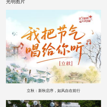
光明图片
立秋：新秋启序，如风自在前行