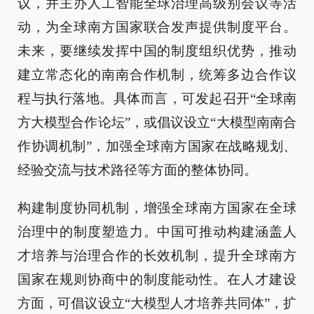
议，并主办人工智能全球治理高级别会议等活
动，为全球南方国家联合发声提供制度平台。
未来，要继续发挥中国的制度组织优势，推动
建立常态化的南南合作机制，统筹多边合作议
程与执行落地。具体而言，可发起召开“全球南
方大模型合作论坛”，或倡议设立“大模型南南合
作协调机制”，加强全球南方国家在战略规划、
经验交流与技术路径等方面的整体协同。
构建制度协同机制，增强全球南方国家在全球
治理中的制度塑造力。中国可推动构建涵盖人
才培养与治理合作的长效机制，提升全球南方
国家在规则协商中的制度能动性。在人才建设
方面，可倡议设立“大模型人才培养共同体”，扩