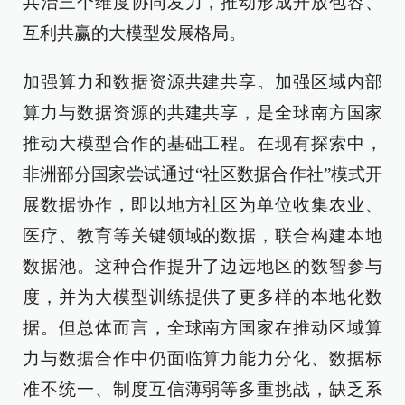
共治三个维度协同发力，推动形成开放包容、
互利共赢的大模型发展格局。
加强算力和数据资源共建共享。加强区域内部
算力与数据资源的共建共享，是全球南方国家
推动大模型合作的基础工程。在现有探索中，
非洲部分国家尝试通过“社区数据合作社”模式开
展数据协作，即以地方社区为单位收集农业、
医疗、教育等关键领域的数据，联合构建本地
数据池。这种合作提升了边远地区的数智参与
度，并为大模型训练提供了更多样的本地化数
据。但总体而言，全球南方国家在推动区域算
力与数据合作中仍面临算力能力分化、数据标
准不统一、制度互信薄弱等多重挑战，缺乏系