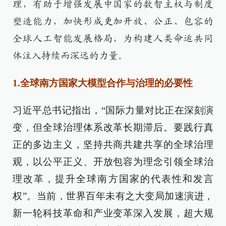
理，有助于增强发展中国家的数智主权与制度
塑造能力，加快形成更加开放、公正、包容的
全球人工智能发展格局，为构建人类命运共同
体注入持续而深远的力量。
1.全球南方国家大模型合作与治理的必要性
习近平总书记指出，“国际力量对比正在深刻演
变，但全球治理体系改革长期滞后。要践行真
正的多边主义，坚持共商共建共享的全球治理
观，以公平正义、开放包容为理念引领全球治
理改革，提升全球南方国家的代表性和发言
权”。当前，世界百年未有之大变局加速演进，
新一轮科技革命和产业变革深入发展，超大规