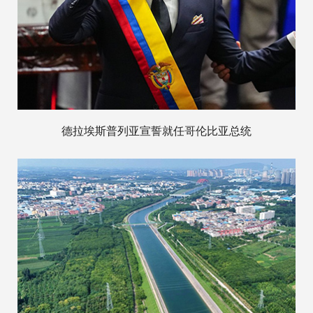
德拉埃斯普列亚宣誓就任哥伦比亚总统