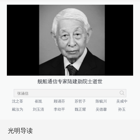
舰船通信专家陆建勋院士逝世
沈之荃
崔崑
顾诵芬
苏哲子
陈毓川
吴咸中
戴汝为
刘玉清
李幼平
魏正耀
吴德馨
孙玉
光明导读