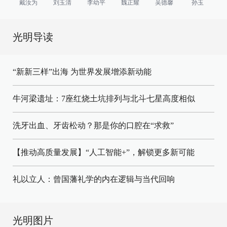
戴汝为
刘玉清
李幼平
魏正耀
吴德馨
孙玉
光明导读
“新新三样”出海 为世界发展增添新动能
牛河梁遗址：7座红烧土坑排列与北斗七星高度相似
洗牙出血、牙齿松动？那是你的口腔在“求救”
【推动高质量发展】“人工智能+”，解锁更多新可能
礼以立人：曾国藩礼学的内在逻辑与当代回响
光明图片