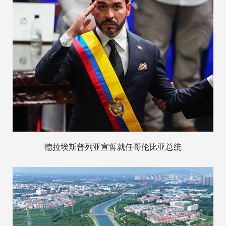
德拉埃斯普列亚宣誓就任哥伦比亚总统