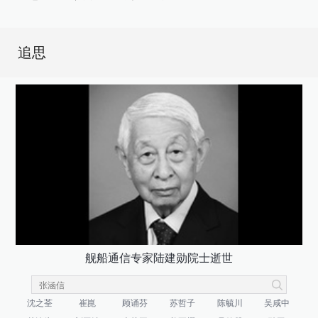
追思
舰船通信专家陆建勋院士逝世
沈之荃
崔崑
顾诵芬
苏哲子
陈毓川
吴咸中