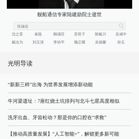
舰船通信专家陆建勋院士逝世
沈之荃
崔崑
顾诵芬
苏哲子
陈毓川
吴咸中
戴汝为
刘玉清
李幼平
魏正耀
吴德馨
孙玉
光明导读
“新新三样”出海 为世界发展增添新动能
牛河梁遗址：7座红烧土坑排列与北斗七星高度相似
洗牙出血、牙齿松动？那是你的口腔在“求救”
【推动高质量发展】“人工智能+”，解锁更多新可能