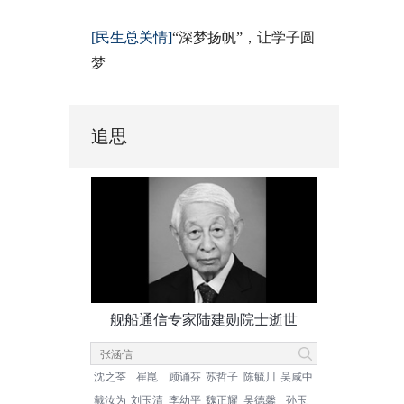
[民生总关情]
“深梦扬帆”，让学子圆
梦
追思
舰船通信专家陆建勋院士逝世
沈之荃
崔崑
顾诵芬
苏哲子
陈毓川
吴咸中
戴汝为
刘玉清
李幼平
魏正耀
吴德馨
孙玉