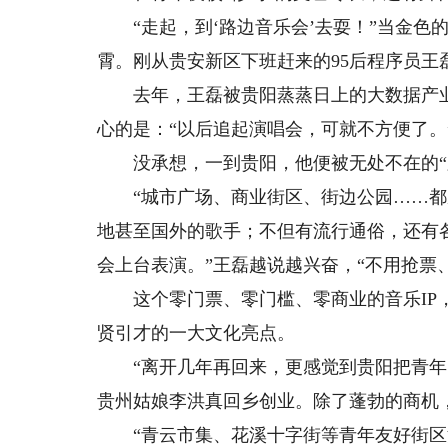
“走起，到‘路边音乐会’去耍！”当金色
霄。刚从贵安新区下班赶来的95后程序员王
去年，王磊被贵阳蒸蒸日上的大数据产业
心的是：“以后追起演唱会，可就不方便了。
没承想，一到贵阳，他便被无处不在的“
“城市广场、商业街区、街边公园……都
地甚至国外的歌手；不但有流行通俗，还有各
会上台表演。”王磊越说越兴奋，“不用抢票、
这个零门票、零门槛、零商业的音乐IP，
贤引才的一大文化亮点。
“离开几年再回来，更感觉到贵阳把青年的物
贵州姑娘李洪真回乡创业。除了蓬勃的商机
“青云市集、花溪十字街等青年友好街区活力