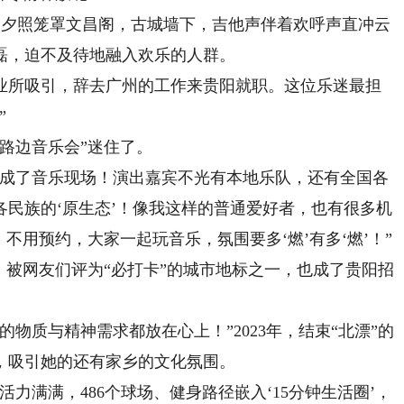
的夕照笼罩文昌阁，古城墙下，吉他声伴着欢呼声直冲云
磊，迫不及待地融入欢乐的人群。
所吸引，辞去广州的工作来贵阳就职。这位乐迷最担
”
路边音乐会”迷住了。
成了音乐现场！演出嘉宾不光有本地乐队，还有全国各
民族的‘原生态’！像我这样的普通爱好者，也有很多机
不用预约，大家一起玩音乐，氛围要多‘燃’有多‘燃’！”
被网友们评为“必打卡”的城市地标之一，也成了贵阳招
质与精神需求都放在心上！”2023年，结束“北漂”的
，吸引她的还有家乡的文化氛围。
满满，486个球场、健身路径嵌入‘15分钟生活圈’，