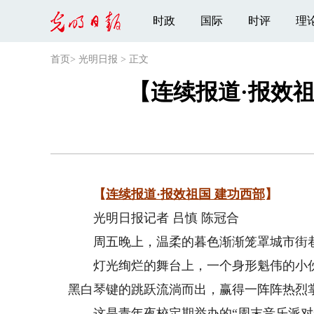
时政
国际
时评
理
首页
>
光明日报
>
正文
【连续报道·报效
【
连续报道·报效祖国 建功西部
】
光明日报记者 吕慎 陈冠合
周五晚上，温柔的暮色渐渐笼罩城市街巷
灯光绚烂的舞台上，一个身形魁伟的小伙
黑白琴键的跳跃流淌而出，赢得一阵阵热烈
这是青年夜校定期举办的“周末音乐派对”