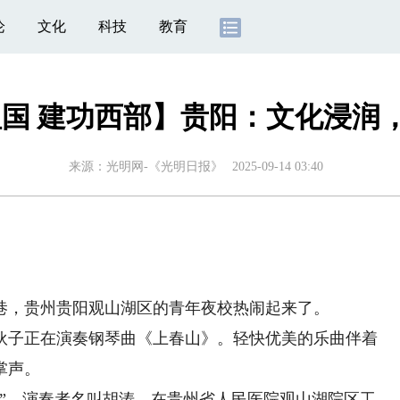
论
文化
科技
教育
祖国 建功西部】贵阳：文化浸润
来源：
光明网-《光明日报》
2025-09-14 03:40
，贵州贵阳观山湖区的青年夜校热闹起来了。
子正在演奏钢琴曲《上春山》。轻快优美的乐曲伴着
掌声。
。演奏者名叫胡涛，在贵州省人民医院观山湖院区工