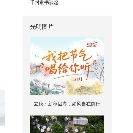
千封家书谈起
光明图片
立秋：新秋启序，如风自在前行