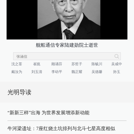
舰船通信专家陆建勋院士逝世
沈之荃
崔崑
顾诵芬
苏哲子
陈毓川
吴咸中
戴汝为
刘玉清
李幼平
魏正耀
吴德馨
孙玉
光明导读
“新新三样”出海 为世界发展增添新动能
牛河梁遗址：7座红烧土坑排列与北斗七星高度相似