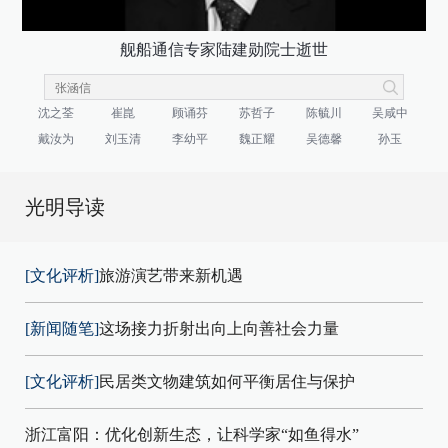
舰船通信专家陆建勋院士逝世
沈之荃
崔崑
顾诵芬
苏哲子
陈毓川
吴咸中
戴汝为
刘玉清
李幼平
魏正耀
吴德馨
孙玉
光明导读
[文化评析]
旅游演艺带来新机遇
[新闻随笔]
这场接力折射出向上向善社会力量
[文化评析]
民居类文物建筑如何平衡居住与保护
浙江富阳：优化创新生态，让科学家“如鱼得水”