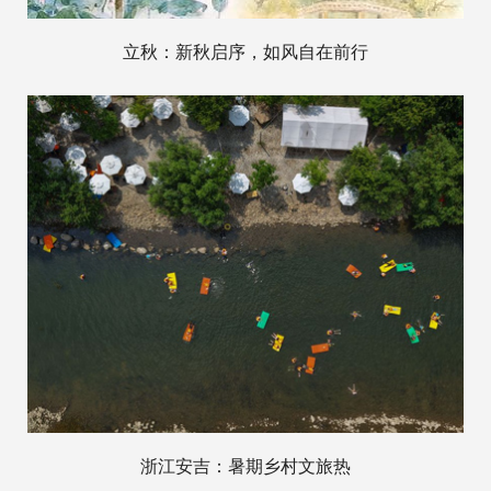
立秋：新秋启序，如风自在前行
浙江安吉：暑期乡村文旅热