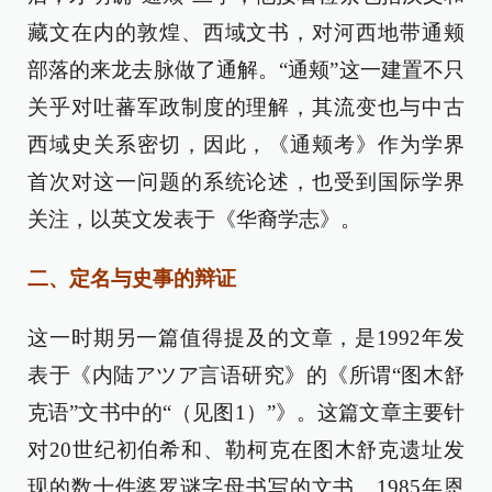
藏文在内的敦煌、西域文书，对河西地带通颊
部落的来龙去脉做了通解。“通颊”这一建置不只
关乎对吐蕃军政制度的理解，其流变也与中古
西域史关系密切，因此，《通颊考》作为学界
首次对这一问题的系统论述，也受到国际学界
关注，以英文发表于《华裔学志》。
二、定名与史事的辩证
这一时期另一篇值得提及的文章，是1992年发
表于《内陆アツア言语研究》的《所谓“图木舒
克语”文书中的“（见图1）”》。这篇文章主要针
对20世纪初伯希和、勒柯克在图木舒克遗址发
现的数十件婆罗谜字母书写的文书。1985年恩