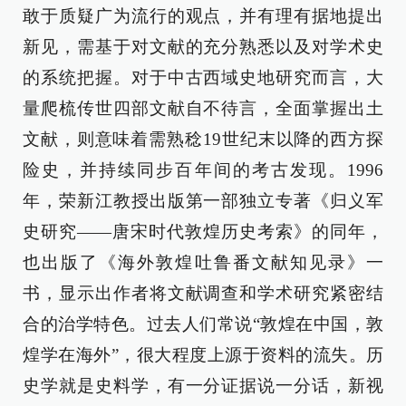
敢于质疑广为流行的观点，并有理有据地提出
新见，需基于对文献的充分熟悉以及对学术史
的系统把握。对于中古西域史地研究而言，大
量爬梳传世四部文献自不待言，全面掌握出土
文献，则意味着需熟稔19世纪末以降的西方探
险史，并持续同步百年间的考古发现。1996
年，荣新江教授出版第一部独立专著《归义军
史研究——唐宋时代敦煌历史考索》的同年，
也出版了《海外敦煌吐鲁番文献知见录》一
书，显示出作者将文献调查和学术研究紧密结
合的治学特色。过去人们常说“敦煌在中国，敦
煌学在海外”，很大程度上源于资料的流失。历
史学就是史料学，有一分证据说一分话，新视