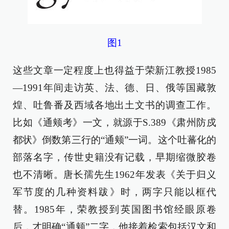
图1
这些文章一定程度上也得益于荣新江教授1985
—1991年间走访英、法、德、日、俄等国藏敦
煌、吐鲁番及西域各地出土文书的调查工作。
比如《通颊考》一文，就源于S.389《肃州防戍
都状》倒数第三行的“通颊”一词。这个吐蕃化的
部落名字，传世史籍没有记载，早期缩微胶卷
也不清晰。唐长孺先生1962年发表《关于归义
军节度的几种资料跋》时，两字只能以框代
替。1985年，荣教授到英国图书馆经眼原卷
后，才明确“通颊”二字，他接着检索包括汉文和