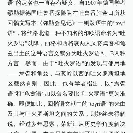
语”的定名也一直存有疑义。自1907年德国学者
缪勒据德国吐鲁番探险队在吐鲁番胜金口所获
回鹘文写本《弥勒会见记》一则跋语中的“toγri
语”，将丝路北道一种不知名的印欧语命名为“吐
火罗语”以降，西格和西格凌两人又将焉耆和龟
兹出土的这种语言文献分为吐火罗语A、B两种
方言。然而，由于“吐火罗语”的发现与使用地
——焉耆和龟兹，与葱岭以西的吐火罗斯坦地
区截然有别，因此，也有学者指出，以“焉耆
语”和“龟兹语”加以命名要比“吐火罗语”更为准
确。即便如此，回鹘语文献中的“toγri语”的来由
及其与吐火罗斯坦之间的关系，则始终未得解
说。经过多年思索，荣新江从历史学角度解决