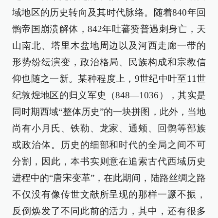
域地区的历史转向及其时代脉络。随着840年回
鹘帝国崩溃解体，842年吐蕃赞普遇刺身亡，天
山南北、塔里木盆地周边以及河西走廊一带的
形势纷纭演变，政治格局、民族构成和宗教信
仰也随之一新。某种程度上，9世纪中叶至11世
纪敦煌地区的归义军史（848—1036），其实是
同时期西域“整体历史”的一块拼图，此外，当地
尚有小月氏、铁勒、龙家、通颊、回鹘等部族
或政治体。历史的细部和时代的全局之间不可
分割，因此，本书实则意在追索古代西域历史
进程中的“唐宋变革”，在此期间，陆路丝绸之路
不仅没有像传世文献所呈现的那样一蹶不振，
反倒焕发了不同此前的活力，其中，还有很多