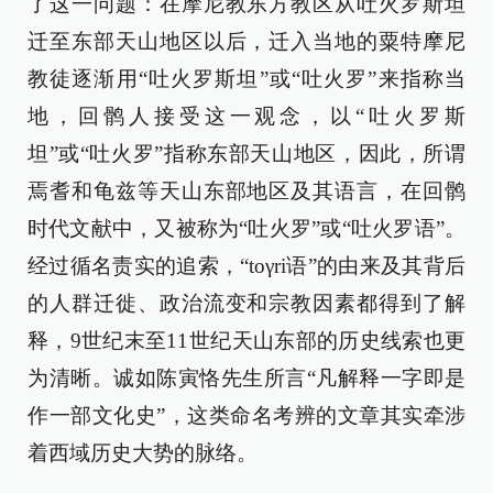
了这一问题：在摩尼教东方教区从吐火罗斯坦
迁至东部天山地区以后，迁入当地的粟特摩尼
教徒逐渐用“吐火罗斯坦”或“吐火罗”来指称当
地，回鹘人接受这一观念，以“吐火罗斯
坦”或“吐火罗”指称东部天山地区，因此，所谓
焉耆和龟兹等天山东部地区及其语言，在回鹘
时代文献中，又被称为“吐火罗”或“吐火罗语”。
经过循名责实的追索，“toγri语”的由来及其背后
的人群迁徙、政治流变和宗教因素都得到了解
释，9世纪末至11世纪天山东部的历史线索也更
为清晰。诚如陈寅恪先生所言“凡解释一字即是
作一部文化史”，这类命名考辨的文章其实牵涉
着西域历史大势的脉络。