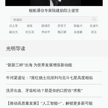
舰船通信专家陆建勋院士逝世
沈之荃
崔崑
顾诵芬
苏哲子
陈毓川
吴咸中
戴汝为
刘玉清
李幼平
魏正耀
吴德馨
孙玉
光明导读
“新新三样”出海 为世界发展增添新动能
牛河梁遗址：7座红烧土坑排列与北斗七星高度相似
洗牙出血、牙齿松动？那是你的口腔在“求救”
【推动高质量发展】“人工智能+”，解锁更多新可能