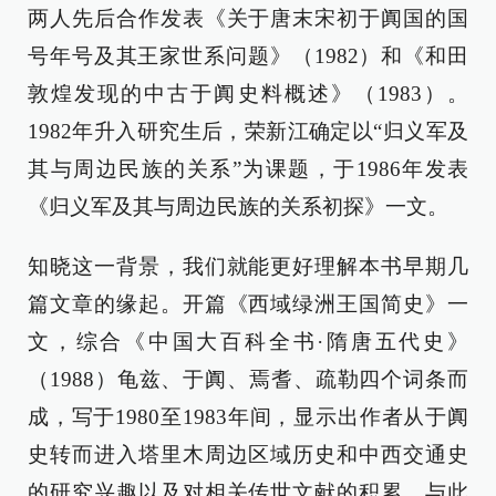
两人先后合作发表《关于唐末宋初于阗国的国
号年号及其王家世系问题》（1982）和《和田
敦煌发现的中古于阗史料概述》（1983）。
1982年升入研究生后，荣新江确定以“归义军及
其与周边民族的关系”为课题，于1986年发表
《归义军及其与周边民族的关系初探》一文。
知晓这一背景，我们就能更好理解本书早期几
篇文章的缘起。开篇《西域绿洲王国简史》一
文，综合《中国大百科全书·隋唐五代史》
（1988）龟兹、于阗、焉耆、疏勒四个词条而
成，写于1980至1983年间，显示出作者从于阗
史转而进入塔里木周边区域历史和中西交通史
的研究兴趣以及对相关传世文献的积累。与此