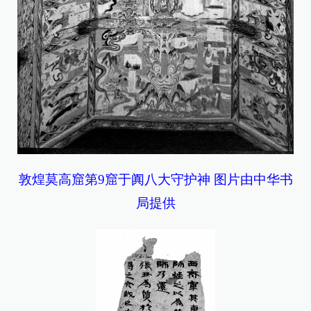
敦煌莫高窟第9窟于阗八大守护神 图片由中华书
局提供