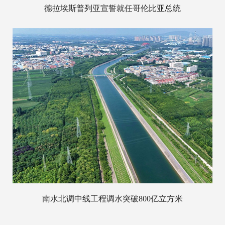
德拉埃斯普列亚宣誓就任哥伦比亚总统
南水北调中线工程调水突破800亿立方米