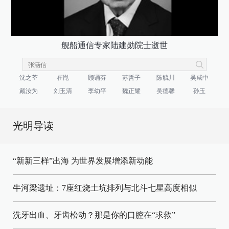
舰船通信专家陆建勋院士逝世
沈之荃
崔崑
顾诵芬
苏哲子
陈毓川
吴咸中
戴汝为
刘玉清
李幼平
魏正耀
吴德馨
孙玉
光明导读
“新新三样”出海 为世界发展增添新动能
牛河梁遗址：7座红烧土坑排列与北斗七星高度相似
洗牙出血、牙齿松动？那是你的口腔在“求救”