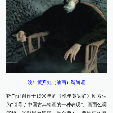
晚年黄宾虹（油画）靳尚谊
靳尚谊创作于1996年的《晚年黄宾虹》则被认
为“引导了中国古典绘画的一种表现”。画面色调