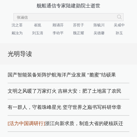
舰船通信专家陆建勋院士逝世
沈之荃
崔崑
顾诵芬
苏哲子
陈毓川
吴咸中
戴汝为
刘玉清
李幼平
魏正耀
吴德馨
孙玉
光明导读
国产智能装备矩阵护航海洋产业发展
“脆蜜”结硕果
文明之风暖了万家灯火
吉林大安：肥了土地富了农民
有一群人，守着珠峰星光
坚守世界之巅书写科研华章
[活力中国调研行]
浙江向新求质，制造大省的硬核跃迁