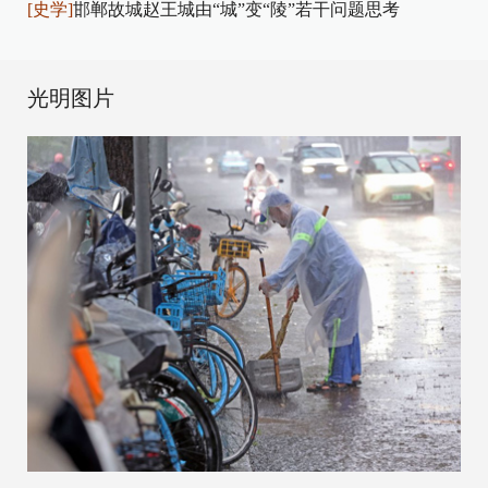
[史学]
邯郸故城赵王城由“城”变“陵”若干问题思考
光明图片