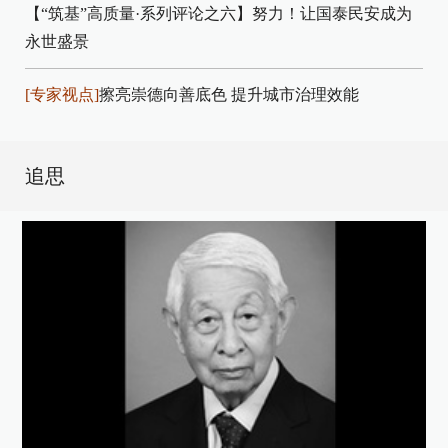
【“筑基”高质量·系列评论之六】努力！让国泰民安成为
永世盛景
[专家视点]
擦亮崇德向善底色 提升城市治理效能
追思