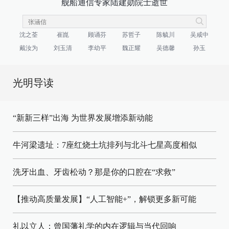
舰船通信专家陆建勋院士逝世
沈之荃
崔崑
顾诵芬
苏哲子
陈毓川
吴咸中
戴汝为
刘玉清
李幼平
魏正耀
吴德馨
孙玉
光明导读
“新新三样”出海 为世界发展增添新动能
牛河梁遗址：7座红烧土坑排列与北斗七星高度相似
洗牙出血、牙齿松动？那是你的口腔在“求救”
【推动高质量发展】“人工智能+”，解锁更多新可能
礼以立人：曾国藩礼学的内在逻辑与当代回响