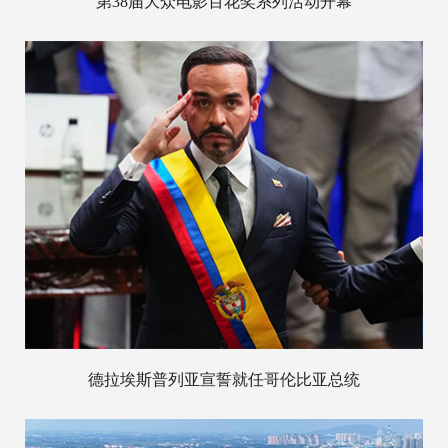
第38届大众电影百花奖系列活动开幕
德拉埃斯普列亚宣誓就任哥伦比亚总统