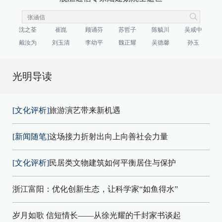
沈之荃
崔崑
顾诵芬
苏哲子
陈毓川
吴咸中
戴汝为
刘玉清
李幼平
魏正耀
吴德馨
孙玉
光明导读
[文化评析]
旅游演艺带来新机遇
[新闻随笔]
这场接力折射出向上向善社会力量
[文化评析]
民居类文物建筑如何平衡居住与保护
浙江富阳：优化创新生态，让科学家“如鱼得水”
岁月如歌 信短情长——从徐光耀的千封家书谈起