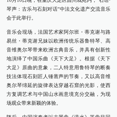
10月10日晚，在重庆大足区昌州戏苑内，“石语·
琴声：古乐与石刻对话”中法文化遗产交流音乐
会于此举行。
音乐会现场，法国艺术家阿尔班・蒂克谢与路
易丝・蒂克谢兄妹以欧洲传统乐器鲁特琴、高
音维奥尔琴带来欧洲古典音乐，并具有创新性
地演绎了中国乐曲《天下大足》。根据《天下
大足》原曲的意象，二人特意用鲁特琴的断奏
技法体现石刻匠人锤凿声的节奏，又以高音维
奥尔琴绵延的旋律表达穿越石窟的光影，使西
方复调艺术与中国山水画意境充分交融，为现
场观众带来新颖的体验。