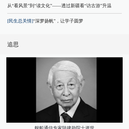
从“看风景”到“读文化”——透过新疆看“访古游”升温
[民生总关情]
“深梦扬帆”，让学子圆梦
追思
舰船通信专家陆建勋院士逝世