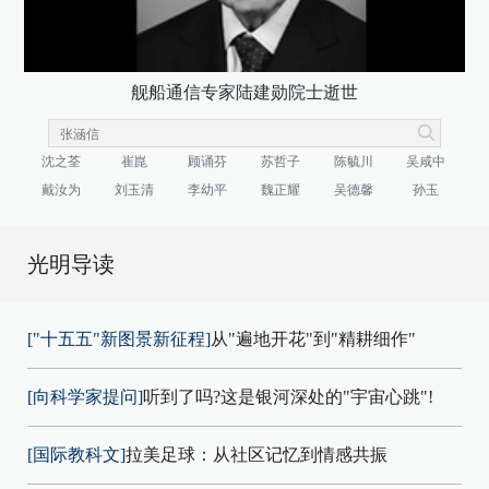
舰船通信专家陆建勋院士逝世
沈之荃
崔崑
顾诵芬
苏哲子
陈毓川
吴咸中
戴汝为
刘玉清
李幼平
魏正耀
吴德馨
孙玉
光明导读
["十五五"新图景新征程]
从"遍地开花"到"精耕细作"
[向科学家提问]
听到了吗?这是银河深处的"宇宙心跳"!
[国际教科文]
拉美足球：从社区记忆到情感共振