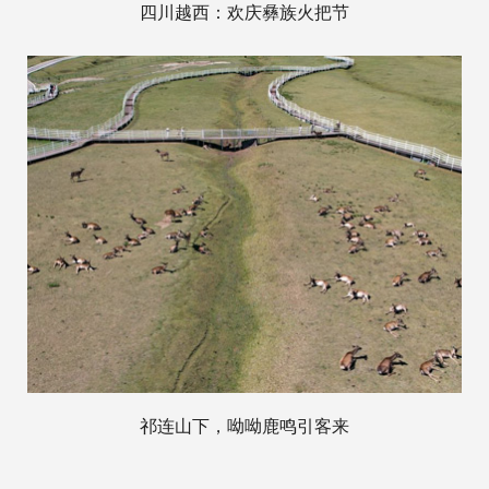
四川越西：欢庆彝族火把节
祁连山下，呦呦鹿鸣引客来