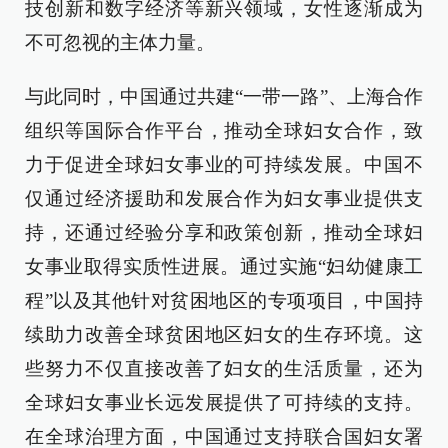
技创新和数字经济等新兴领域，女性逐渐成为
不可忽视的主体力量。
与此同时，中国通过共建“一带一路”、上海合作
组织等国际合作平台，推动全球妇女合作，致
力于促进全球妇女事业的可持续发展。中国不
仅通过经济援助和发展合作为妇女事业提供支
持，还通过经验分享和政策创新，推动全球妇
女事业取得实质性进展。通过实施“妇幼健康工
程”以及其他针对贫困地区的专项项目，中国持
续助力改善全球贫困地区妇女的生存环境。这
些努力不仅直接改善了妇女的生活质量，还为
全球妇女事业长远发展提供了可持续的支持。
在全球治理方面，中国通过支持联合国妇女署