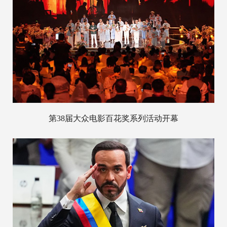
第38届大众电影百花奖系列活动开幕