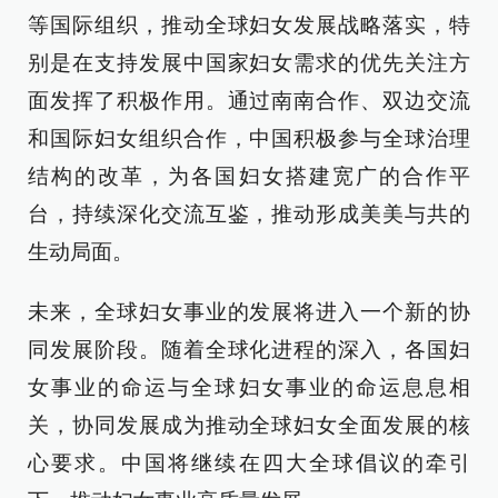
等国际组织，推动全球妇女发展战略落实，特
别是在支持发展中国家妇女需求的优先关注方
面发挥了积极作用。通过南南合作、双边交流
和国际妇女组织合作，中国积极参与全球治理
结构的改革，为各国妇女搭建宽广的合作平
台，持续深化交流互鉴，推动形成美美与共的
生动局面。
未来，全球妇女事业的发展将进入一个新的协
同发展阶段。随着全球化进程的深入，各国妇
女事业的命运与全球妇女事业的命运息息相
关，协同发展成为推动全球妇女全面发展的核
心要求。中国将继续在四大全球倡议的牵引