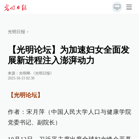
光明日报
>
【光明论坛】为加速妇女全面发
展新进程注入澎湃动力
来源：
光明网-《光明日报》
2025-10-15 02:30
【光明论坛】
作者：宋月萍（中国人民大学人口与健康学院
党委书记、副院长）