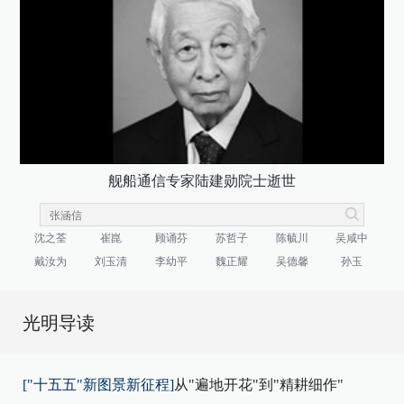
舰船通信专家陆建勋院士逝世
沈之荃
崔崑
顾诵芬
苏哲子
陈毓川
吴咸中
戴汝为
刘玉清
李幼平
魏正耀
吴德馨
孙玉
光明导读
["十五五"新图景新征程]
从"遍地开花"到"精耕细作"