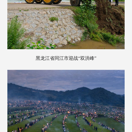
黑龙江省同江市迎战“双洪峰”