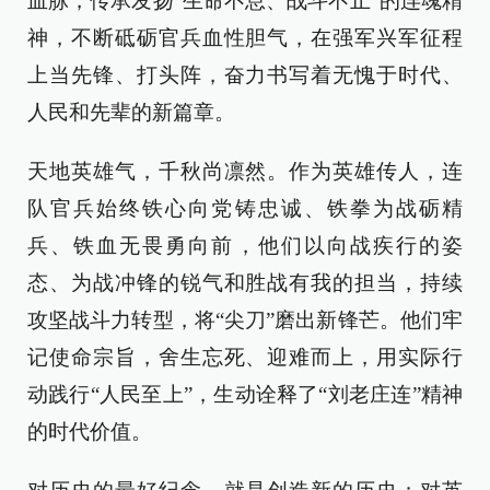
血脉，传承发扬“生命不息、战斗不止”的连魂精
神，不断砥砺官兵血性胆气，在强军兴军征程
上当先锋、打头阵，奋力书写着无愧于时代、
人民和先辈的新篇章。
天地英雄气，千秋尚凛然。作为英雄传人，连
队官兵始终铁心向党铸忠诚、铁拳为战砺精
兵、铁血无畏勇向前，他们以向战疾行的姿
态、为战冲锋的锐气和胜战有我的担当，持续
攻坚战斗力转型，将“尖刀”磨出新锋芒。他们牢
记使命宗旨，舍生忘死、迎难而上，用实际行
动践行“人民至上”，生动诠释了“刘老庄连”精神
的时代价值。