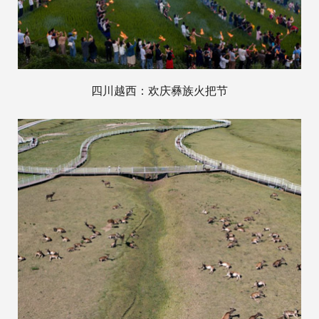
四川越西：欢庆彝族火把节