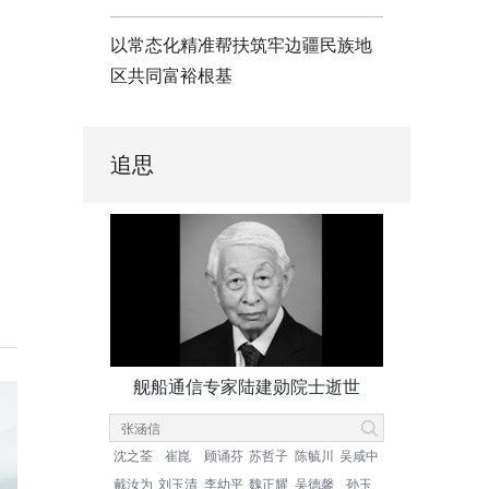
以常态化精准帮扶筑牢边疆民族地
区共同富裕根基
追思
舰船通信专家陆建勋院士逝世
沈之荃
崔崑
顾诵芬
苏哲子
陈毓川
吴咸中
戴汝为
刘玉清
李幼平
魏正耀
吴德馨
孙玉