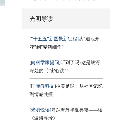
光明导读
["十五五"新图景新征程]
从"遍地开
花"到"精耕细作"
[向科学家提问]
听到了吗?这是银河
深处的"宇宙心跳"!
[国际教科文]
拉美足球：从社区记忆
到情感共振
[光明悦读]
寻踪海外华夏典籍——读
《瀛海寻珍》