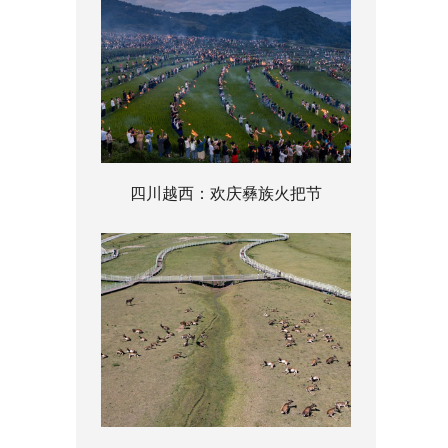
四川越西：欢庆彝族火把节