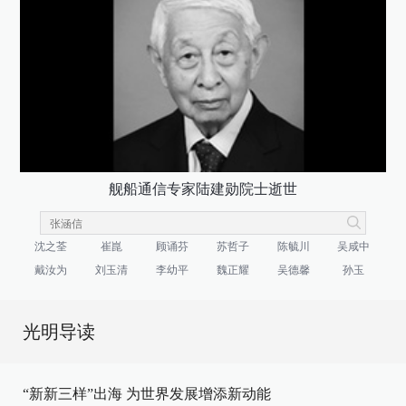
舰船通信专家陆建勋院士逝世
沈之荃
崔崑
顾诵芬
苏哲子
陈毓川
吴咸中
戴汝为
刘玉清
李幼平
魏正耀
吴德馨
孙玉
光明导读
“新新三样”出海 为世界发展增添新动能