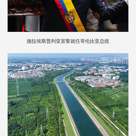
德拉埃斯普列亚宣誓就任哥伦比亚总统