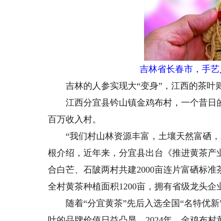
吉林省长春市，手艺
吉林的人参实现大“变身”，江西的茶叶则
江西分宜县钤山镇金鸡布村，一个昔日的
百万收入村。
“我们村山林资源丰富，土壤天然富硒，发
根介绍，近年来，分宜县出台《推进黄茶产
合白芒、石陂两村共建2000亩连片富硒标
全村黄茶种植面积1200亩，拥有省级龙头企
随着“分宜黄茶”先后入选全国“名特优新”
叶的品牌价值日益凸显。2024年，金鸡布村