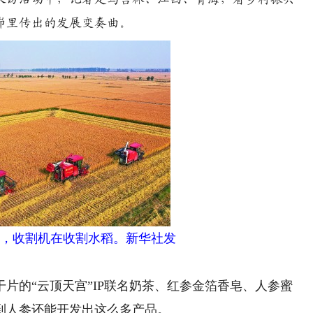
峁里传出的发展变奏曲。
，收割机在收割水稻。新华社发
的“云顶天宫”IP联名奶茶、红参金箔香皂、人参蜜
到人参还能开发出这么多产品。