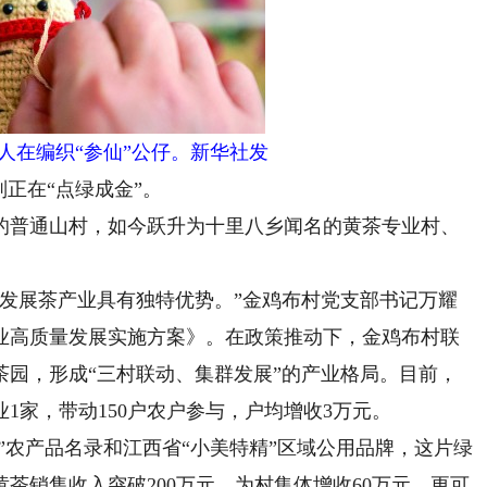
人在编织“参仙”公仔。新华社发
正在“点绿成金”。
普通山村，如今跃升为十里八乡闻名的黄茶专业村、
展茶产业具有独特优势。”金鸡布村党支部书记万耀
业高质量发展实施方案》。在政策推动下，金鸡布村联
准茶园，形成“三村联动、集群发展”的产业格局。目前，
业1家，带动150户农户参与，户均增收3万元。
农产品名录和江西省“小美特精”区域公用品牌，这片绿
黄茶销售收入突破200万元，为村集体增收60万元。更可