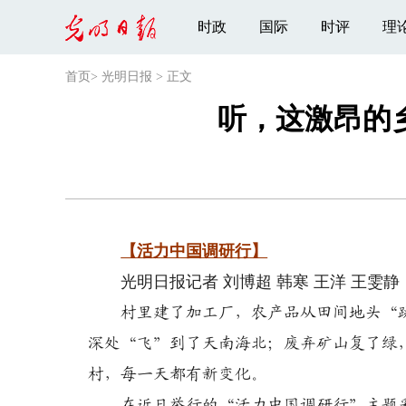
时政
国际
时评
理
首页
>
光明日报
>
正文
听，这激昂的
【活力中国调研行】
光明日报记者 刘博超 韩寒 王洋 王雯静
村里建了加工厂，农产品从田间地头“跳
深处“飞”到了天南海北；废弃矿山复了绿
村，每一天都有新变化。
在近日举行的“活力中国调研行”主题采