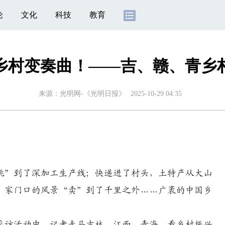
论
文化
科技
教育
乡村变奏曲！——吉、赣、青乡
来源：
光明网-《光明日报》
2025-10-29 04:35
”到了深加工生产线；快递进了村头，土特产从大山
，家门口的风景“卖”到了千里之外……广袤的中国乡
访活动中，记者走马吉林、江西、青海，看乡村振兴