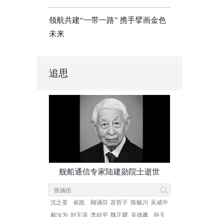
领航共建“一带一路” 携手擘画金色
未来
追思
舰船通信专家陆建勋院士逝世
沈之荃
崔崑
顾诵芬
苏哲子
陈毓川
吴咸中
戴汝为
刘玉清
李幼平
魏正耀
吴德馨
孙玉