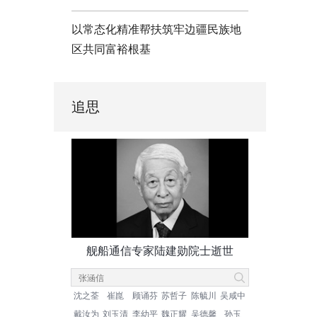
以常态化精准帮扶筑牢边疆民族地
区共同富裕根基
追思
舰船通信专家陆建勋院士逝世
沈之荃
崔崑
顾诵芬
苏哲子
陈毓川
吴咸中
戴汝为
刘玉清
李幼平
魏正耀
吴德馨
孙玉