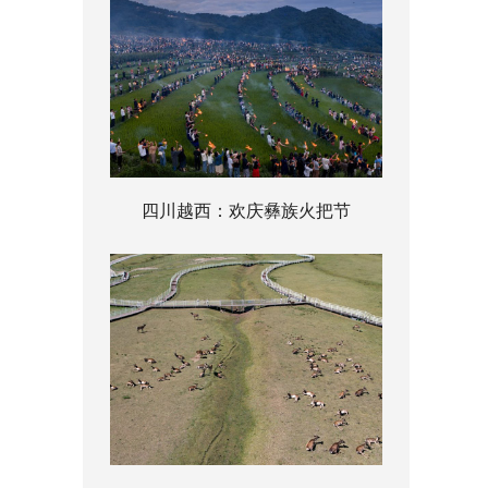
四川越西：欢庆彝族火把节