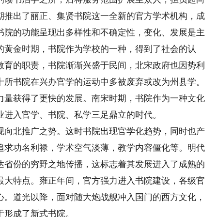
期推出了丽正、集贤书院这一全新的官方学术机构，成
书院的功能呈现出多样性和不确定性，变化、发展是主
的黄金时期，书院作为学校的一种，得到了社会的认
教育的职责，书院渐渐兴盛于民间，北宋政府也因势利
十所书院在兴办官学的运动中多被废弃或改为州县学。
力量获得了更快的发展。南宋时期，书院作为一种文化
业进入官学、书院、私学三足鼎立的时代。
向北推广之势。这时书院出现官学化趋势，同时也产
追求功名利禄，学术空气淡薄，教学内容僵化等。明代
达省份的穷野之地传播，这标志着其发展进入了成熟的
最大特点。雍正年间，官方强力进入书院建设，各级官
心。道光以降，面对随大炮战舰冲入国门的西方文化，
于形成了新式书院。