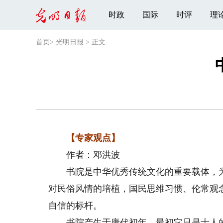
时政
国际
时评
理
首页
>
光明日报
>
正文
【专家观点】
作者：邓洪波
书院是中华优秀传统文化的重要载体，为
对民俗风情的培植，国民思维习惯、伦常观
自信的标杆。
书院产生于唐代初年，最初它只是士人的