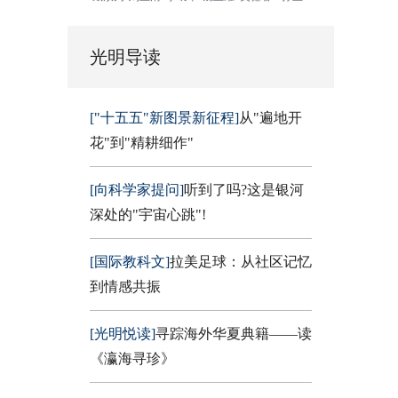
光明导读
["十五五"新图景新征程]
从"遍地开
花"到"精耕细作"
[向科学家提问]
听到了吗?这是银河
深处的"宇宙心跳"!
[国际教科文]
拉美足球：从社区记忆
到情感共振
[光明悦读]
寻踪海外华夏典籍——读
《瀛海寻珍》