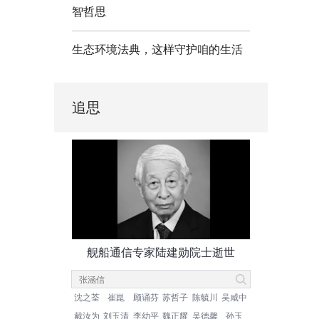
智哲思
生态环境法典，这样守护咱的生活
追思
舰船通信专家陆建勋院士逝世
沈之荃
崔崑
顾诵芬
苏哲子
陈毓川
吴咸中
戴汝为
刘玉清
李幼平
魏正耀
吴德馨
孙玉