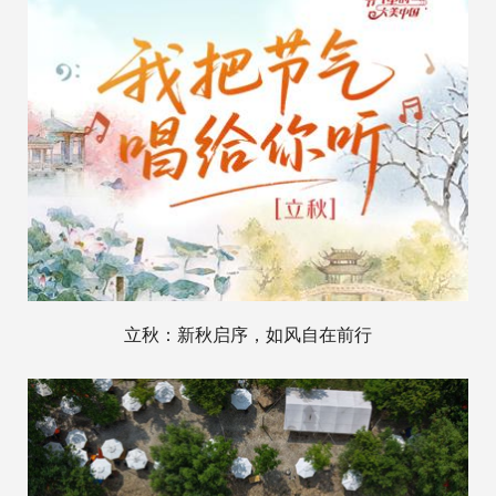
立秋：新秋启序，如风自在前行