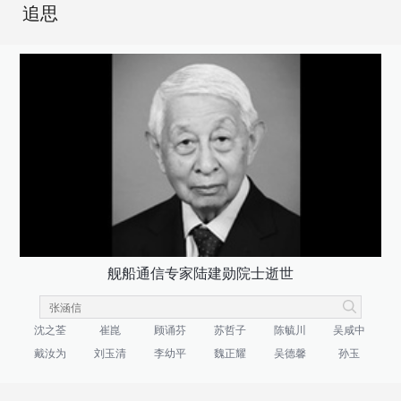
追思
舰船通信专家陆建勋院士逝世
沈之荃
崔崑
顾诵芬
苏哲子
陈毓川
吴咸中
戴汝为
刘玉清
李幼平
魏正耀
吴德馨
孙玉