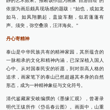
静的艺术效果。推断该作品为画家“自游自绘”的
依据为画后颇具现场感的题跋：“始也，或如龙
如马、如凤翔鹏起，盖旋车翻，似若蓬蓬有
声。须臾，弥空叠浪，汪洋海矣。”
丹心寄精神
泰山是中华民族共有的精神家园，其所蕴含的
一脉相承的文化和精神内涵，已深深植入国人
心中。从对国泰民安的祈愿，到对崇高人格的
追求，画家笔下的泰山已然超越其本身的自然
形态，成为一种精神象征与文化符号。
清代鉴藏家安岐编撰的《墨缘汇观》，曾著录
明代王绂所作《岱岳春云图》。画面中，山重