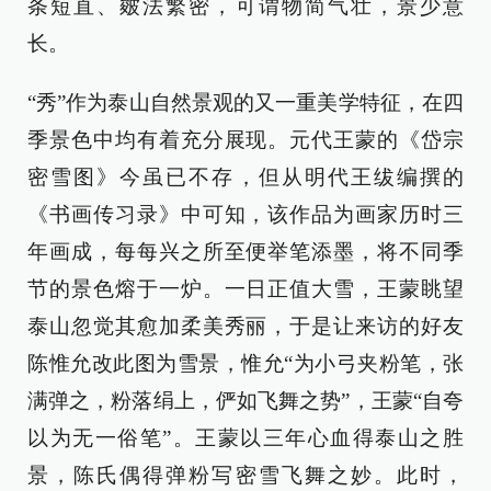
条短直、皴法繁密，可谓物简气壮，景少意
长。
“秀”作为泰山自然景观的又一重美学特征，在四
季景色中均有着充分展现。元代王蒙的《岱宗
密雪图》今虽已不存，但从明代王绂编撰的
《书画传习录》中可知，该作品为画家历时三
年画成，每每兴之所至便举笔添墨，将不同季
节的景色熔于一炉。一日正值大雪，王蒙眺望
泰山忽觉其愈加柔美秀丽，于是让来访的好友
陈惟允改此图为雪景，惟允“为小弓夹粉笔，张
满弹之，粉落绢上，俨如飞舞之势”，王蒙“自夸
以为无一俗笔”。王蒙以三年心血得泰山之胜
景，陈氏偶得弹粉写密雪飞舞之妙。此时，