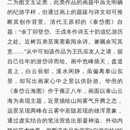
二为图文互证类，此类作品的画题中虽无明确
的纪游字样，但通过画上的题跋与诗文却可推
断其创作背景。清代王原祁的《泰岱图》自
题：“余丁卯登岱。壬戌冬作诗五十韵追忆游历
之处。近树百弟至寓斋索阅余诗。兼嘱余写其
意……”从中可知该作品为王氏应友人之请，据
自己往年的游岱诗而绘。画中危峰插天，盘道
直上，白云蓊郁，溪水闲静，虽偏离泰山实
景，却写出画家心中之景以供卧游。华喦的
《泰岱云海图》作于雍正八年，画面以泰山云
海为表现主题，近景描绘山间雾气升腾之态，
远景呈现两峰在云雾中若隐若现的雄浑景象，
通过虚实结合的笔法营造出形凝神溢、外动内