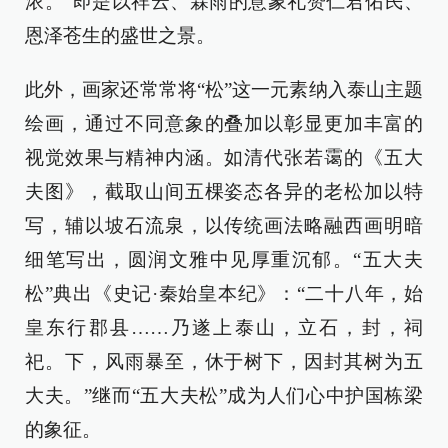
浓。”即是以祥云、霖雨的意象礼赞仁君佑民、
恩泽苍生的盛世之景。
此外，画家还常常将“松”这一元素纳入泰山主题
绘画，通过不同意象的叠加以彰显更加丰富的
视觉效果与精神内涵。如清代张若霭的《五大
夫图》，截取山间五棵姿态各异的老松加以特
写，辅以坡石流泉，以传统画法略融西画明暗
细笔写出，圆润文雅中见厚重沉郁。“五大夫
松”典出《史记·秦始皇本纪》：“二十八年，始
皇东行郡县……乃遂上泰山，立石，封，祠
祀。下，风雨暴至，休于树下，因封其树为五
大夫。”继而“五大夫松”成为人们心中护国栋梁
的象征。