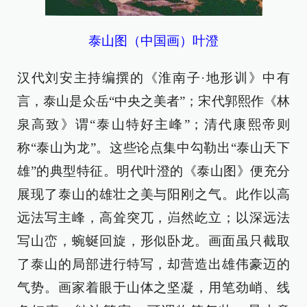
泰山图（中国画）叶澄
汉代刘安主持编撰的《淮南子·地形训》中有
言，泰山是众岳“中央之美者”；宋代郭熙作《林
泉高致》谓“泰山特好主峰”；清代康熙帝则
称“泰山为龙”。这些论点集中勾勒出“泰山天下
雄”的典型特征。明代叶澄的《泰山图》便充分
展现了泰山的雄壮之美与阳刚之气。此作以高
远法写主峰，高耸突兀，岿然屹立；以深远法
写山峦，蜿蜒回旋，形似卧龙。画面虽只截取
了泰山的局部进行特写，却营造出雄伟豪迈的
气势。画家着眼于山体之坚凝，用笔劲峭、线