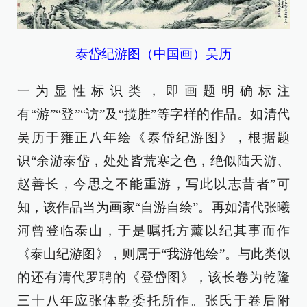
泰岱纪游图（中国画）吴历
一为显性标识类，即画题明确标注
有“游”“登”“访”及“揽胜”等字样的作品。如清代
吴历于雍正八年绘《泰岱纪游图》，根据题
识“余游泰岱，处处皆荒寒之色，绝似陆天游、
赵善长，今思之不能重游，写此以志昔者”可
知，该作品当为画家“自游自绘”。再如清代张曦
河曾登临泰山，于是嘱托方薰以纪其事而作
《泰山纪游图》，则属于“我游他绘”。与此类似
的还有清代罗聘的《登岱图》，该长卷为乾隆
三十八年应张体乾委托所作。张氏于卷后附