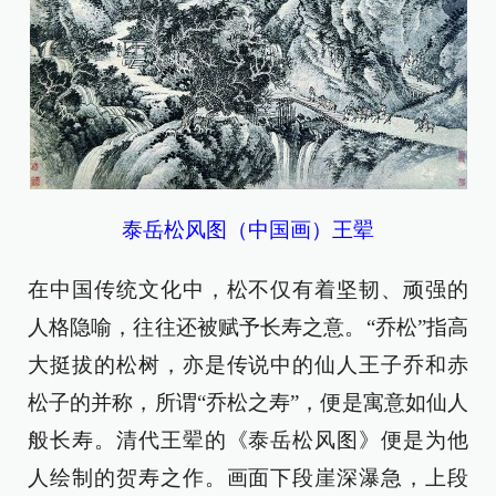
泰岳松风图（中国画）王翚
在中国传统文化中，松不仅有着坚韧、顽强的
人格隐喻，往往还被赋予长寿之意。“乔松”指高
大挺拔的松树，亦是传说中的仙人王子乔和赤
松子的并称，所谓“乔松之寿”，便是寓意如仙人
般长寿。清代王翚的《泰岳松风图》便是为他
人绘制的贺寿之作。画面下段崖深瀑急，上段