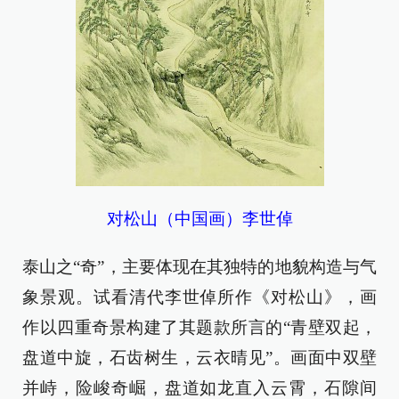
对松山（中国画）李世倬
泰山之“奇”，主要体现在其独特的地貌构造与气
象景观。试看清代李世倬所作《对松山》，画
作以四重奇景构建了其题款所言的“青壁双起，
盘道中旋，石齿树生，云衣晴见”。画面中双壁
并峙，险峻奇崛，盘道如龙直入云霄，石隙间