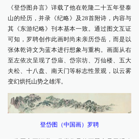
《登岱图弁言》详载了他在乾隆二十五年登泰
山的经历，并录《纪略》及28首附诗，内容与
其《东游纪略》刊本基本一致。通过图文互证
可知，罗聘创作此画时尚未亲历岱岳，而是以
张体乾诗文为蓝本进行想象与重构。画面从右
至左依次呈现了岱庙、岱宗坊、万仙楼、五大
夫松、十八盘、南天门等标志性景观，以云雾
变幻烘托山势之雄浑。
登岱图（中国画）罗聘