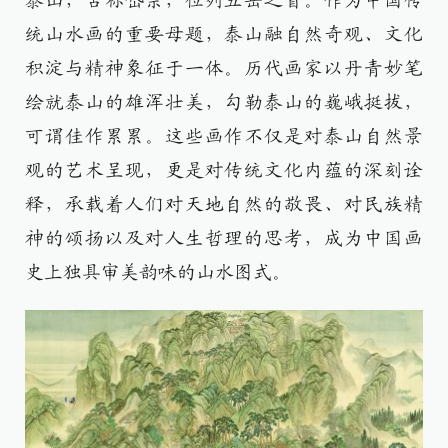
泰山，古称岱宗，位列五岳之首。作为中国传
统山水画的重要母题，泰山融自然奇观、文化
积淀与精神象征于一体。历代画家以丹青妙笔
绘就泰山的雄浑壮美，勾勒泰山的巍峨挺拔，
可谓佳作累累。这些画作不仅是对泰山自然景
观的艺术呈现，更是对传统文化内蕴的深刻诠
释，承载着人们对天地自然的敬畏、对民族精
神的颂扬以及对人生哲理的思考，成为中国画
史上独具审美韵味的山水图式。