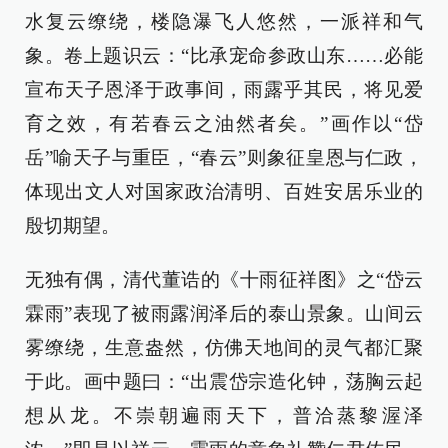
水复云缭绕，楼隐瀑飞人悠然，一派祥和气
象。卷上题识云：“比承宠命参政山东……必能
宣布天子恩泽于政事间，雨露乎其民，将见爱
育之效，有若春云之油然者矣。”画作以“岱
岳”喻天子与重臣，“春云”则象征皇恩与仁政，
体现出文人对国家政治清明、百姓安居乐业的
殷切期望。
无独有偶，清代董诰的《十雨征祥图》之“岱云
霖雨”表现了被雨露润泽后的泰山景象。山间云
雾缭绕，生意盎然，仿佛天地间的灵气都汇聚
于此。画中题曰：“出震岱宗造化钟，荡胸云起
想从龙。不崇朝遍雨天下，普洽蒸黎渥泽