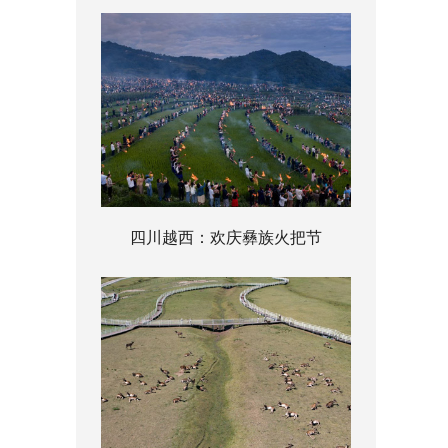
四川越西：欢庆彝族火把节