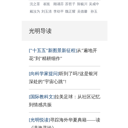
沈之荃
崔崑
顾诵芬
苏哲子
陈毓川
吴咸中
戴汝为
刘玉清
李幼平
魏正耀
吴德馨
孙玉
光明导读
["十五五"新图景新征程]
从"遍地开
花"到"精耕细作"
[向科学家提问]
听到了吗?这是银河
深处的"宇宙心跳"!
[国际教科文]
拉美足球：从社区记忆
到情感共振
[光明悦读]
寻踪海外华夏典籍——读
《瀛海寻珍》