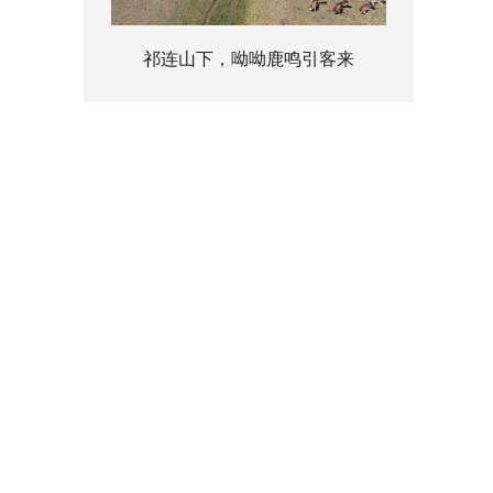
祁连山下，呦呦鹿鸣引客来