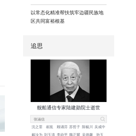
以常态化精准帮扶筑牢边疆民族地
区共同富裕根基
追思
舰船通信专家陆建勋院士逝世
沈之荃
崔崑
顾诵芬
苏哲子
陈毓川
吴咸中
戴汝为
刘玉清
李幼平
魏正耀
吴德馨
孙玉