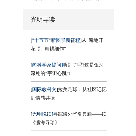
光明导读
["十五五"新图景新征程]
从"遍地开
花"到"精耕细作"
[向科学家提问]
听到了吗?这是银河
深处的"宇宙心跳"!
[国际教科文]
拉美足球：从社区记忆
到情感共振
[光明悦读]
寻踪海外华夏典籍——读
《瀛海寻珍》