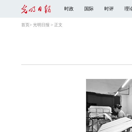
时政
国际
时评
理
首页
>
光明日报
>
正文