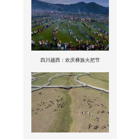
四川越西：欢庆彝族火把节