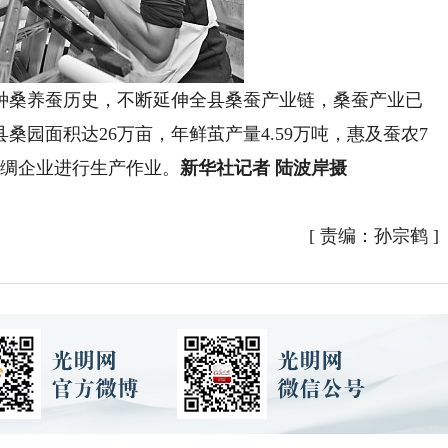
桑养蚕历史，不断延伸全县桑蚕产业链，桑蚕产业已
园面积达26万亩，年鲜茧产量4.59万吨，惠及蚕农7
丝绸企业进行生产作业。
新华社记者 陆波岸摄
[
责编：孙宗鹤
]