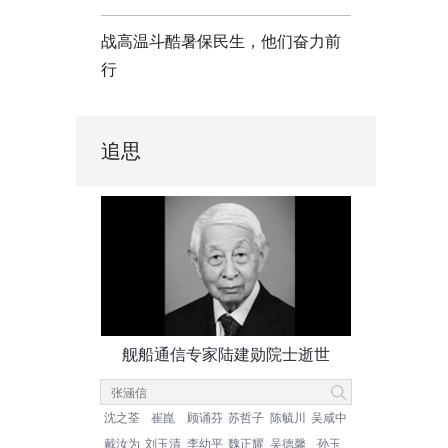
战高温斗酷暑保民生，他们奋力前
行
追思
舰船通信专家陆建勋院士逝世
沈之荃
崔崑
顾诵芬
苏哲子
陈毓川
吴咸中
戴汝为
刘玉清
李幼平
魏正耀
吴德馨
孙玉