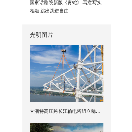
国家话剧院新版《青蛇》:写意写实
相融 跳出跳进自由
光明图片
甘浙特高压跨长江输电塔组立稳步推进