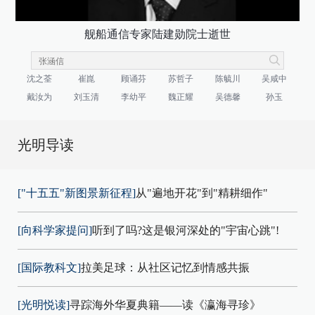
舰船通信专家陆建勋院士逝世
沈之荃
崔崑
顾诵芬
苏哲子
陈毓川
吴咸中
戴汝为
刘玉清
李幼平
魏正耀
吴德馨
孙玉
光明导读
["十五五"新图景新征程]
从"遍地开花"到"精耕细作"
[向科学家提问]
听到了吗?这是银河深处的"宇宙心跳"!
[国际教科文]
拉美足球：从社区记忆到情感共振
[光明悦读]
寻踪海外华夏典籍——读《瀛海寻珍》