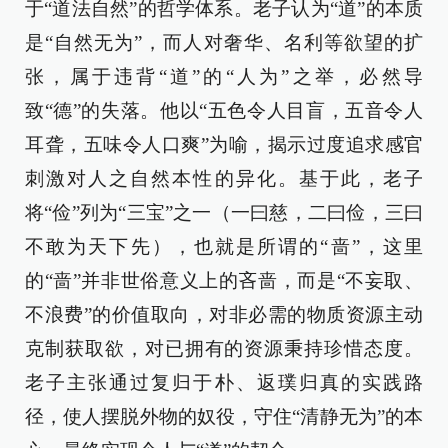
于“道法自然”的哲学体系。老子认为“道”的本质
是“自然无为”，而人对奢华、名利等欲望的扩
张，属于违背“道”的“人为”之举，必然导
致“德”的失落。他以“五色令人目盲，五音令人
耳聋，五味令人口爽”为喻，揭示过度追求感官
刺激对人之自然本性的异化。基于此，老子
将“俭”列为“三宝”之一（一曰慈，二曰俭，三曰
不敢为天下先），也就是所谓的“啬”，这里
的“啬”并非世俗意义上的吝啬，而是“不妄取、
不浪费”的价值取向，对非必需的物质资源主动
克制获取欲，对已拥有的资源秉持珍惜态度。
老子主张通过复归于朴、返璞归真的实践路
径，使人摆脱外物的奴役，守住“清静无为”的本