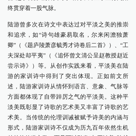
终贯穿着一股气脉。
陆游曾多次在诗文中表达过对平淡之美的推崇
和追求，如“诗句雄豪易取名，尔来闲澹独萧
卿”（《题庐陵萧彦毓秀才诗卷后二首》）、“工
夫深处却平夷”（《追怀曾文清公呈赵教授赵近
尝示诗》）等。从创作实践来看，平淡美在陆
游的家训诗中得到了突出体现。正如前文所
述，陆游家训诗从情怀到语言、意象、气脉等
方面都体现了自带踔厉之气的平淡美。这种平
淡美既彰显了诗歌的艺术美又丰富了诗歌的艺
术美。当传统的伦理训诫被赋予诗美的内涵与
形式，陆游家训诗不仅成为历九百年依然生机