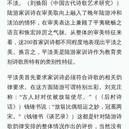
不淡。（刘焕阳《中国古代诗歌艺术研究》）
陆游家训诗在审美取向上融入了晚年陆游冲和
淡泊的情怀，在审美表达上兼顾了平夷晓畅之
语言和恢宏踔厉之气脉。从整体的审美特征来
看，这200首家训诗都不同程度地表现出平淡之
美。换言之，平淡美是陆游家训诗作为教育类
别诗歌所特有的类别性特征。
平淡美首先要求家训诗必须符合诗歌的相关韵
律要求。在这方面陆游可谓特别出彩。刘克庄
称：“古人好对仗被放翁使尽。”（《后村诗
话》）钱锺书说：“放翁比偶组运之妙，冠冕两
宋。”（钱锺书《谈艺录》）这都是针对陆游诗
歌韵律安排的整体情况作出的评价，当然没有