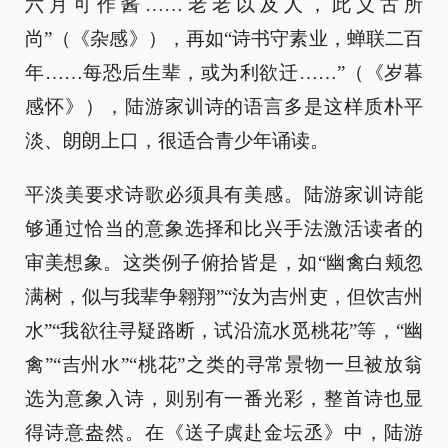
六月可作酱……老老以及人，此义古所
尚”（《杂感》），再如“诗书守素业，蝉联二百
年……每恐后生辈，或为利欲迁……”（《岁暮
感怀》），陆游家训诗的语言多是这样质朴平
淡、朗朗上口，很适合青少年诵读。
平淡美要求诗歌必须具有美感。陆游家训诗能
够通过恰当的意象选择和比兴手法激活读者的
审美想象。这类例子俯拾皆是，如“幽禽白颊忽
满树，似与我辈争翱翔”“汝为吉州吏，但饮吉州
水”“我欲往寻疑路断，试沿流水觅桃花”等，“幽
禽”“吉州水”“桃花”之类的寻常景物一旦被放翁
选为意象入诗，则别有一番光彩，整首诗也显
得诗意盎然。在《送子虡赴金坛丞》中，陆游