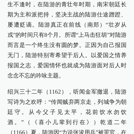
生不逢时，在陆游的青壮年时期，南宋朝廷长
期为主和派把持，坚决主战的陆游仕途蹭蹬、
屡遭贬谪。陆游真正在前线（南郑）“壮岁从
戎”的时间只有8个月。所谓“上马击狂胡”对陆游
而言是一个终生没有圆的梦。正因为自己报国
无门，陆游特别寄希望于后人。以爱国之情养
报国之志，爱国情怀也就成为陆游面对后人时
念念不忘的吟咏主题。
绍兴三十二年（1162），听闻金军撤退，陆游
写诗为之欢呼：“传闻贼弃两京走，列城争为朝
廷守。从今父子见太平，花前饮水勿饮
酒。”（《喜小儿辈到行在》）乾道二年
（1166）夏，陆游因“力说张浚用兵”被罢官，在