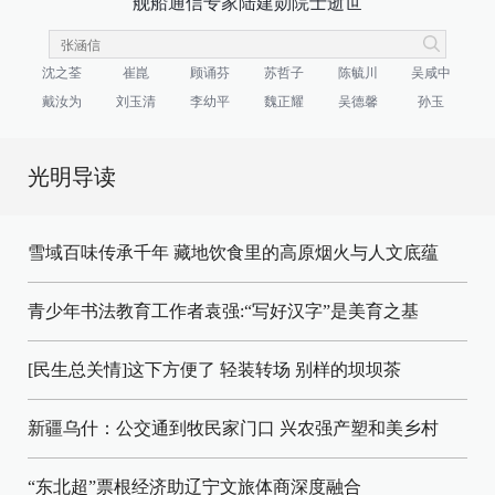
舰船通信专家陆建勋院士逝世
沈之荃
崔崑
顾诵芬
苏哲子
陈毓川
吴咸中
戴汝为
刘玉清
李幼平
魏正耀
吴德馨
孙玉
光明导读
雪域百味传承千年 藏地饮食里的高原烟火与人文底蕴
青少年书法教育工作者袁强:“写好汉字”是美育之基
[民生总关情]这下方便了
轻装转场
别样的坝坝茶
新疆乌什：公交通到牧民家门口
兴农强产塑和美乡村
“东北超”票根经济助辽宁文旅体商深度融合