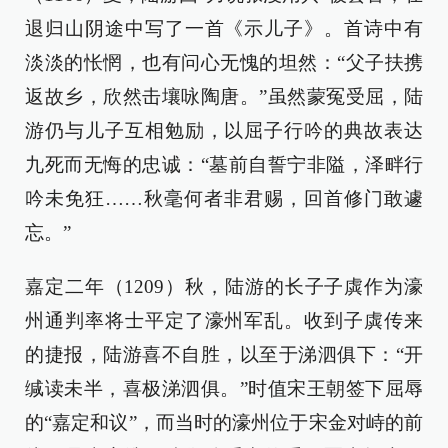
退归山阴途中写了一首《示儿子》。首诗中有
淡淡的怅惘，也有问心无愧的坦然：“父子扶携
返故乡，欣然击壤咏陶唐。”虽然蒙冤受屈，陆
游仍与儿子互相勉励，以屈子行吟的典故表达
九死而无悔的忠诚：“墓前自誓宁非隘，泽畔行
吟未免狂……秋毫何者非君赐，回首修门敢遽
忘。”
嘉定二年（1209）秋，陆游的长子子虡作为濠
州通判率将士平定了濠州军乱。收到子虡传来
的捷报，陆游喜不自胜，以至于涕泗俱下：“开
缄读未半，喜极涕泗俱。”时值宋王朝签下屈辱
的“嘉定和议”，而当时的濠州位于宋金对峙的前