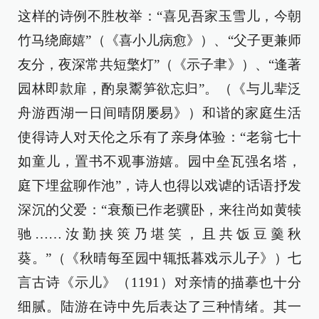
这样的诗例不胜枚举：“喜见吾家玉雪儿，今朝
竹马绕廊嬉”（《喜小儿病愈》）、“父子更兼师
友分，夜深常共短檠灯”（《示子聿》）、“逢著
园林即款扉，酌泉鬻笋欲忘归”。（《与儿辈泛
舟游西湖一日间晴阴屡易》）和谐的家庭生活
使得诗人对天伦之乐有了亲身体验：“老翁七十
如童儿，置书不观事游嬉。园中垒瓦强名塔，
庭下埋盆聊作池”，诗人也得以戏谑的话语抒发
深沉的父爱：“衰颓已作老骥卧，来往尚如黄犊
驰……汝勤挟筴乃堪笑，且共饭豆羹秋
葵。”（《秋晴每至园中辄抵暮戏示儿子》）七
言古诗《示儿》（1191）对亲情的描摹也十分
细腻。陆游在诗中先后表达了三种情绪。其一