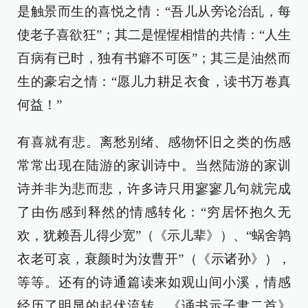
是触景而生的喜悦之情：“吾儿从旁论治乱，每
使老子喜欲狂”；其二是惺惺相惜的共情：“人生
百病有已时，独有书癖不可医”；其三是油然而
生的豪宕之情：“愿儿力耕足衣食，读书万卷真
何益！”
有喜就有悲。离愁别绪、感物怀旧之类的伤感
常常出现在陆游的家训诗中。当然陆游的家训
诗并非为悲而悲，许多诗只用寥寥几句就完成
了由伤感到释然的情感转化：“穷居怀抱久无
欢，犹赖吾儿得少宽”（《示儿辈》）、“蜗舍鹑
衣老可哀，衰颜时为汝曹开”（《示诸孙》），
等等。还有的诗通篇读来如观山间小溪，情感
经历了明显的起伏流转。《诵书示子聿二首》