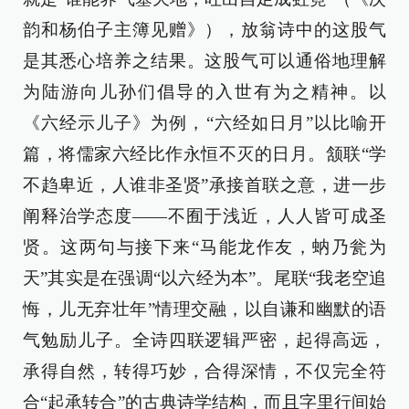
韵和杨伯子主簿见赠》），放翁诗中的这股气
是其悉心培养之结果。这股气可以通俗地理解
为陆游向儿孙们倡导的入世有为之精神。以
《六经示儿子》为例，“六经如日月”以比喻开
篇，将儒家六经比作永恒不灭的日月。颔联“学
不趋卑近，人谁非圣贤”承接首联之意，进一步
阐释治学态度——不囿于浅近，人人皆可成圣
贤。这两句与接下来“马能龙作友，蚋乃瓮为
天”其实是在强调“以六经为本”。尾联“我老空追
悔，儿无弃壮年”情理交融，以自谦和幽默的语
气勉励儿子。全诗四联逻辑严密，起得高远，
承得自然，转得巧妙，合得深情，不仅完全符
合“起承转合”的古典诗学结构，而且字里行间始