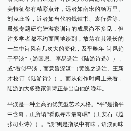
美特征都有精彩点评，远者如南宋的杨万里、
刘克庄等，近者如当代的钱锺书、袁行霈等。
虽然专题研究陆游家训诗的成果尚不多见，但
许多学者都不约而同地谈到，放翁在其漫长的
一生中诗风有几次大的变化，及乎晚年“诗风趋
于平淡”（游国恩、李易选注《陆游诗选》），
或“看似平淡，而意旨深湛”（黄逸之选注、王新
才校订《陆游诗》）。而从创作时间上来看，
陆游的大多数家训诗正是出自他的晚年。
平淡是一种至高的优美型艺术风格。“平”是指平
中含奇，正所谓“看似寻常最奇崛”（王安石《题
张司业诗》）。“淡”则是指淡中有味，语淡而味