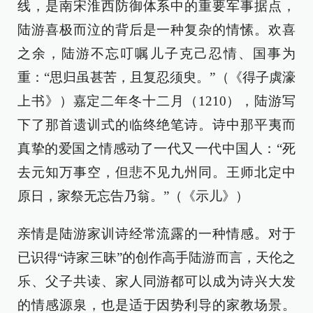
线，是南宋淮西防御体系中的重要军事据点，
陆游喜极而泣的背后是一种复杂的情愫。欢喜
之余，陆游不忘叮嘱儿子克己忍情、国事为
重：“思归虽甚苦，且复忍须臾。”（《得子虡濠
上书》）嘉定二年冬十二月（1210），陆游写
下了那首遗训式的临终绝笔诗。诗中那平夷而
真挚的爱国之情感动了一代又一代中国人：“死
去元知万事空，但悲不见九州同。王师北定中
原日，家祭无忘告乃翁。”（《示儿》）
亲情是陆游家训诗经常流露的一种情感。对于
已识得“诗家三昧”的创作高手陆游而言，天伦之
乐、父子共读、家人同游都可以成为诗兴大发
的情感源泉，也是适于因势利导的家教场景。