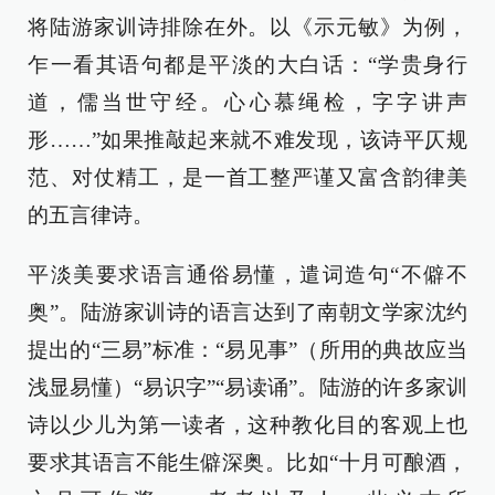
将陆游家训诗排除在外。以《示元敏》为例，
乍一看其语句都是平淡的大白话：“学贵身行
道，儒当世守经。心心慕绳检，字字讲声
形……”如果推敲起来就不难发现，该诗平仄规
范、对仗精工，是一首工整严谨又富含韵律美
的五言律诗。
平淡美要求语言通俗易懂，遣词造句“不僻不
奥”。陆游家训诗的语言达到了南朝文学家沈约
提出的“三易”标准：“易见事”（所用的典故应当
浅显易懂）“易识字”“易读诵”。陆游的许多家训
诗以少儿为第一读者，这种教化目的客观上也
要求其语言不能生僻深奥。比如“十月可酿酒，