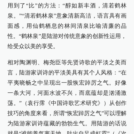
用到了“比”的方法：“醇如新丰酒，清若鹤林
泉。”“清若鹤林泉”意象清新高洁，语言具有画
面感，用仙鹤栖息的林间清泉比喻清廉的品
性。“鹤林泉”是陆游对传统意象的创新性运用，
给受众以美的享受。
相对陶渊明、梅尧臣等先贤诗歌的平淡之美而
言，陆游家训诗的平淡美具有其个人风格：“在
平夷晓畅之中呈现出一股恢宏踔厉之气。好像
一条大河，河面水波不兴，而底蕴却是汹涌激
荡。”（袁行霈《中国诗歌艺术研究》）从创作
技巧的角度来看，所谓“恢宏踔厉之气”可以理解
为陆游家训诗蕴藏的勃勃生气。用陆游的话说
就是“谁能养气塞天地，吐出自足成虹霓”（《次