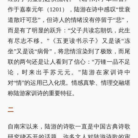
作于嘉泰元年（1201），陆游在诗中感叹“世衰
道散吁可悲”，但诗人的情绪没有停留于“悲”，
而是有了明显的跃升：“父子共读忘朝饥，此生
有尽志不移。”《五更读书示子》又是谈“冻
坐”又是说“病骨”，将悲情渲染到了极致，而尾
联的两句还是让人看到了信心：“万锺一品不足
论，时来出手苏元元。”陆游在家训诗中
对“情”的运用已入化境。情感真挚、情理交融堪
称陆游家训诗的重要特征。
二
自南宋以来，陆游的诗歌一直是中国古典诗歌
研究绕不开的话题。许多文人对陆游诗歌的审