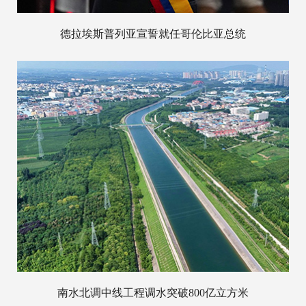
德拉埃斯普列亚宣誓就任哥伦比亚总统
南水北调中线工程调水突破800亿立方米