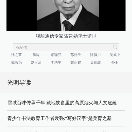
舰船通信专家陆建勋院士逝世
沈之荃
崔崑
顾诵芬
苏哲子
陈毓川
吴咸中
戴汝为
刘玉清
李幼平
魏正耀
吴德馨
孙玉
光明导读
雪域百味传承千年 藏地饮食里的高原烟火与人文底蕴
青少年书法教育工作者袁强:“写好汉字”是美育之基